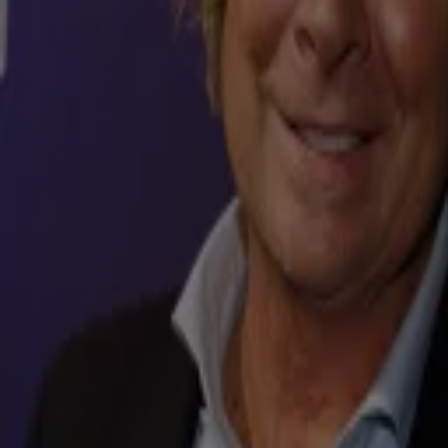
Yolanthe Cabau krijgt als eerste Nederlander eigen realityserie op Netflix
14 okt 2024, 17:14
TV-programma's
Stem op Vandaag Inside voor Website van het Jaar 2024 en maak kans op een fatbike!
14 okt 2024, 16:15
Vandaag Inside nieuws
Chris Woerts vertelt hoe hij terecht is gekomen aan de bar van Vandaag Inside
14 okt 2024, 13:15
Vandaag Inside nieuws
'Ongehoord Nederland mocht PVV, BBB, NSC en VVD niet bekritiseren van Arnold Karske
14 okt 2024, 13:01
Overige media
Tina Nijkamp deelt kijkcijfers van uitzending De Oranjezondag met Hans Kraay jr: 'Een to
14 okt 2024, 09:59
De Oranjezondag nieuws
Rachel Hazes herdenkt André op huwelijksdag: 'Wij zullen altijd elkaars 'ALLESSIE' blijve
14 okt 2024, 08:40
BN'ers
Joost Klein hint weer op songfestivaldeelname in 2025