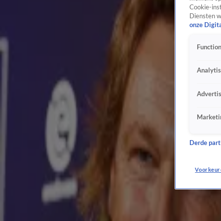
Cookie-inst
Bijzondere kennismaking: Lang Leve de Liefde-deelnemers ontmoeten elkaar in opblaas
Diensten w
16 okt 2024, 15:51
onze Digit
TV-programma's
Vijf jaar cel en tbs voor man die Tim Hofman wilde doden
Function
16 okt 2024, 14:01
BN'ers
Analyti
Woordvoerder André Hazes reageert op naameis van moeder Rachel: 'Gaan niet akkoord
16 okt 2024, 11:42
Adverti
BN'ers
Hoe ziet een werkdag van Chris Woerts eruit?
Marketi
16 okt 2024, 08:40
Vandaag Inside nieuws
Derde parti
Andy van der Meijde viert 1000e YouTube-video in AFAS Live
15 okt 2024, 15:49
Voorkeur
BN'ers
Valentijn Driessen dinsdag te gast bij Vandaag Inside
15 okt 2024, 08:19
Vandaag Inside nieuws