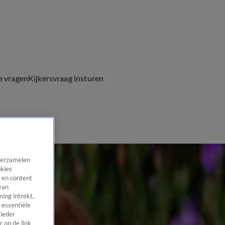
e vragen
Kijkersvraag insturen
 verzamelen
okies
 en content
van
ing intrekt,
 essentiële
 ieder
 op de link