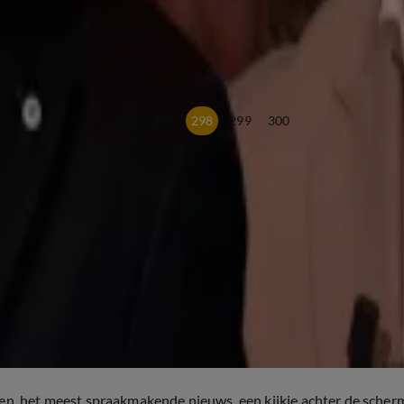
296
297
298
299
300
ten, het meest spraakmakende nieuws, een kijkje achter de scher