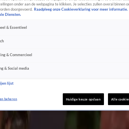
ellingen onder aan de webpagina te klikken. Je selecties zullen overal binnen o
bare dinopakken
orden doorgevoerd.
Raadpleeg onze Cookieverklaring voor meer informatie.
ale Diensten.
eel & Essentieel
sch
'
sing & Commercieel
ng & Social media
jen lijst
en beheren
Huidige keuze opslaan
Alle cookie