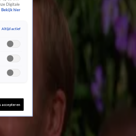
nze Digitale
Bekijk hier
Altijd actief
s accepteren