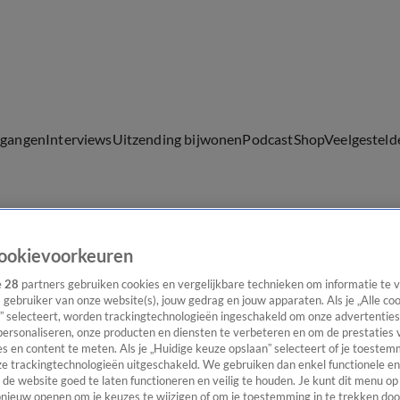
lgangen
Interviews
Uitzending bijwonen
Podcast
Shop
Veelgesteld
ijwonen
ookievoorkeuren
e
28
partners gebruiken cookies en vergelijkbare technieken om informatie te
s gebruiker van onze website(s), jouw gedrag en jouw apparaten. Als je „Alle co
” selecteert, worden trackingtechnologieën ingeschakeld om onze advertenties
personaliseren, onze producten en diensten te verbeteren en om de prestaties 
s en content te meten. Als je „Huidige keuze opslaan” selecteert of je toestemm
24
e trackingtechnologieën uitgeschakeld. We gebruiken dan enkel functionele en
de website goed te laten functioneren en veilig te houden. Je kunt dit menu op
ieuw openen om je keuzes te wijzigen of om je toestemming in te trekken door