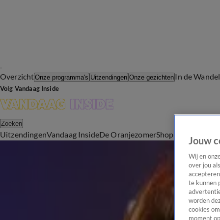
Overzicht
In de Wande
Onze programma's
Uitzendingen
Onze gezichten
Volg Vandaag Inside
Zoeken
Uitzendingen
Vandaag Inside
De Oranjezomer
Shop
Uitzending b
Jouw c
Media
Wij en onz
André van Duin vijfde winnaar van Gouden Televizier Oeuvre-Ring
over jou al
16 okt 2024, 19:19
accepteren
TV-programma's
te kunnen 
advertentie
Gouden Televizier Oeuvre-Ring wordt uitgereikt tijdens Gouden Televizier-Ring Gala 20
worden dez
16 okt 2024, 17:04
cookies om 
TV-programma's
moment opn