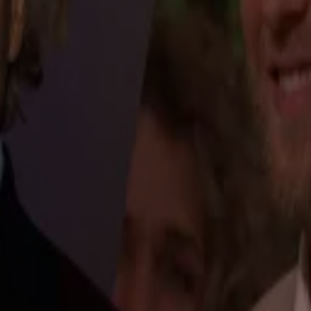
ns'
pscore!'
n'