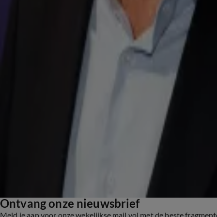
14 okt 2024, 08:09
BN'ers
Hans Kraay jr. en Raymond Mens vanavond te gast bij De Oranjezondag
13 okt 2024, 17:04
De Oranjezondag nieuws
Ontvang onze nieuwsbrief
Meld je aan voor onze wekelijkse mail vol met de beste fragmen