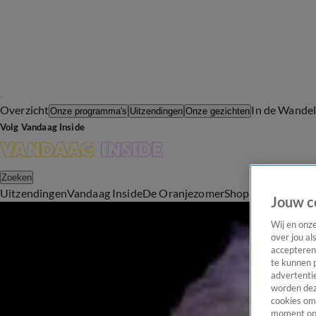
Overzicht
In de Wande
Onze programma's
Uitzendingen
Onze gezichten
Volg Vandaag Inside
Zoeken
Uitzendingen
Vandaag Inside
De Oranjezomer
Shop
Uitzending b
Jouw c
Media
Wij en onz
Raymond Mens vertelt aan Wilfred Genee wat hij nog wil bereiken in het leven
over jou al
22 nov 2024, 15:34
accepteren
Vandaag Inside nieuws
te kunnen 
advertentie
LLDL-deelnemer blijkt het dag voor afspraakje met de beste vriendin van zijn date te he
worden dez
22 nov 2024, 13:33
cookies om 
TV-programma's
moment opn