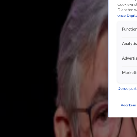
Cookie-inst
Vandaag Inside verkozen tot beste en populairste website van 2024
Diensten w
22 nov 2024, 10:00
onze Digit
Vandaag Inside nieuws
Lang Leve de Liefde-deelneemster noemt gekste plek waar ze het ooit heeft gedaan: ‘W
Function
21 nov 2024, 12:02
TV-programma's
Analyti
Tatjana Šimić bevestigt terugkeer als Kees in spin-off Flodder
21 nov 2024, 10:02
Adverti
TV-programma's
Wilfred: 'Ik probeer echt m'n eigen koers te varen'
Marketi
20 nov 2024, 20:52
Overige media
Derde parti
Wilfred stormt met 'Zomaar Een Avond In De Kroeg' top 10 binnen in Sterren NL Top 25!
20 nov 2024, 17:03
Voorkeur
Vandaag Inside nieuws
‘Vandaag Inside favoriet voor de Gouden Televizier-Ring 2025? Dat denk ik wel!’
20 nov 2024, 16:00
Vandaag Inside nieuws