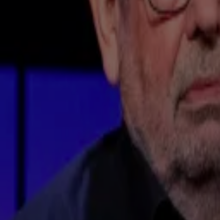
Boek van Angela de Jong op komst
20 nov 2024, 12:55
BN'ers
Valentijn Driessen woensdag te gast bij Vandaag Inside
20 nov 2024, 08:29
Vandaag Inside nieuws
Gordon lijkt mediacarrière vaarwel te zeggen: 'Geen tijd meer voor andere werkzaamhe
19 nov 2024, 17:03
BN'ers
Nu te koop in de Vandaag Inside Shop: 'De mooiste kersttrui die we ooit gehad hebben!'
19 nov 2024, 13:26
Vandaag Inside nieuws
Vandaag Inside maakt kans op Gouden Televizier-Ring 2025, stem nu!
19 nov 2024, 11:08
Vandaag Inside nieuws
René hoort hoelang Johan nog doorgaat bij Vandaag Inside: 'Schei uit, man!'
19 nov 2024, 09:38
Vandaag Inside nieuws
René lovend over Carrie ten Napel: 'Ze is zo oprecht puur geïnteresseerd in mensen!'