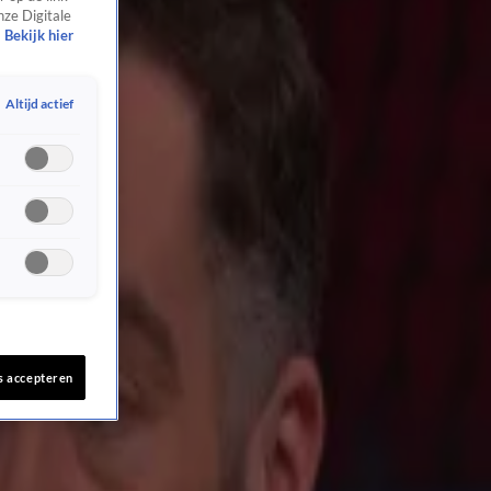
nze Digitale
Bekijk hier
Altijd actief
s accepteren