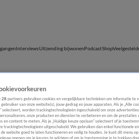
lgangen
Interviews
Uitzending bijwonen
Podcast
Shop
Veelgesteld
ijwonen
ookievoorkeuren
e
28
partners gebruiken cookies en vergelijkbare technieken om informatie te
s gebruiker van onze website(s), jouw gedrag en jouw apparaten. Als je „Alle co
” selecteert, worden trackingtechnologieën ingeschakeld om onze advertenties
personaliseren, onze producten en diensten te verbeteren en om de prestaties 
s en content te meten. Als je „Huidige keuze opslaan” selecteert of je toestemm
bben gedaan
e trackingtechnologieën uitgeschakeld. We gebruiken dan enkel functionele en
de website goed te laten functioneren en veilig te houden. Je kunt dit menu op
ieuw openen om je keuzes te wijzigen of om je toestemming in te trekken door