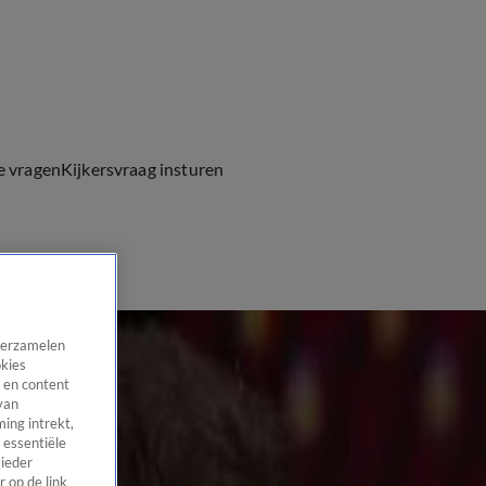
e vragen
Kijkersvraag insturen
 verzamelen
okies
 en content
van
ing intrekt,
 essentiële
 ieder
 op de link