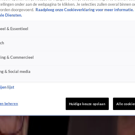
ellingen onder aan de webpagina te klikken. Je selecties zullen overal binnen o
orden doorgevoerd.
Raadpleeg onze Cookieverklaring voor meer informatie.
ale Diensten.
AUW!’
eel & Essentieel
sch
sing & Commercieel
ng & Social media
jen lijst
en beheren
Huidige keuze opslaan
Alle cookie