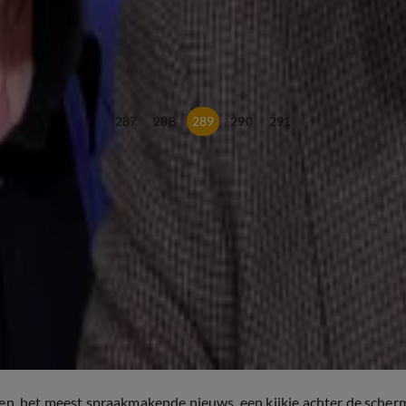
dt'
287
288
289
290
291
ten, het meest spraakmakende nieuws, een kijkje achter de scher