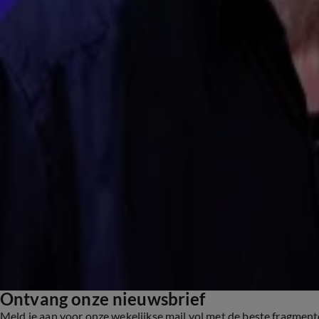
18 nov 2024, 13:15
Talkshows
'Ik denk dat Klaas Dijkhoff de opvolger van Maarten van Rossem bij De Slimste Mens wor
18 nov 2024, 10:34
TV-programma's
Ontvang onze nieuwsbrief
Meld je aan voor onze wekelijkse mail vol met de beste fragmen