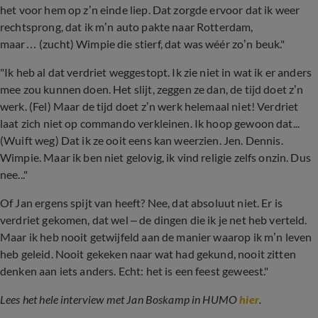
het voor hem op z’n einde liep. Dat zorgde ervoor dat ik weer
rechtsprong, dat ik m’n auto pakte naar Rotterdam,
maar… (zucht) Wimpie die stierf, dat was wéér zo’n beuk."
"Ik heb al dat verdriet weggestopt. Ik zie niet in wat ik er anders
mee zou kunnen doen. Het slijt, zeggen ze dan, de tijd doet z’n
werk. (Fel) Maar de tijd doet z’n werk helemaal niet! Verdriet
laat zich niet op commando verkleinen. Ik hoop gewoon dat...
(Wuift weg) Dat ik ze ooit eens kan weerzien. Jen. Dennis.
Wimpie. Maar ik ben niet gelovig, ik vind religie zelfs onzin. Dus
nee..."
Of Jan ergens spijt van heeft? Nee, dat absoluut niet. Er is
verdriet gekomen, dat wel – de dingen die ik je net heb verteld.
Maar ik heb nooit getwijfeld aan de manier waarop ik m’n leven
heb geleid. Nooit gekeken naar wat had gekund, nooit zitten
denken aan iets anders. Echt: het is een feest geweest."
Lees het hele interview met Jan Boskamp in HUMO
hier
.