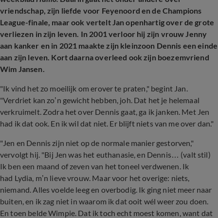
vriendschap, zijn liefde voor Feyenoord en de Champions
League-finale, maar ook vertelt Jan openhartig over de grote
verliezen in zijn leven. In 2001 verloor hij zijn vrouw Jenny
aan kanker en in 2021 maakte zijn kleinzoon Dennis een einde
aan zijn leven. Kort daarna overleed ook zijn boezemvriend
Wim Jansen.
"Ik vind het zo moeilijk om erover te praten," begint Jan.
"Verdriet kan zo’n gewicht hebben, joh. Dat het je helemaal
verkruimelt. Zodra het over Dennis gaat, ga ik janken. Met Jen
had ik dat ook. En ik wil dat niet. Er blijft niets van me over dan."
"Jen en Dennis zijn niet op de normale manier gestorven,"
vervolgt hij. "Bij Jen was het euthanasie, en Dennis… (valt stil)
Ik ben een maand of zeven van het toneel verdwenen. Ik
had Lydia, m’n lieve vrouw. Maar voor het overige: niets,
niemand. Alles voelde leeg en overbodig. Ik ging niet meer naar
buiten, en ik zag niet in waarom ik dat ooit wél weer zou doen.
En toen belde Wimpie. Dat ik toch echt moest komen, want dat