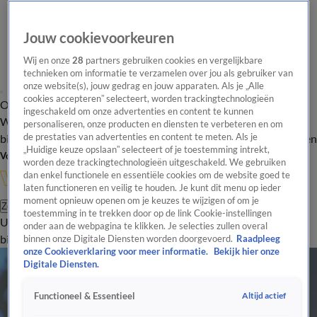
Jouw cookievoorkeuren
Wij en onze
28
partners gebruiken cookies en vergelijkbare
technieken om informatie te verzamelen over jou als gebruiker van
onze website(s), jouw gedrag en jouw apparaten. Als je „Alle
cookies accepteren” selecteert, worden trackingtechnologieën
Overzicht
In de
Onze programma's
Uitzendingen
Onze gezichten
ingeschakeld om onze advertenties en content te kunnen
Wandelgangen
Interviews
Uitzending
personaliseren, onze producten en diensten te verbeteren en om
bijwonen
de prestaties van advertenties en content te meten. Als je
Podcast
Shop
Veelgestelde vragen
Kijkersvraag insturen
„Huidige keuze opslaan” selecteert of je toestemming intrekt,
Volg Vandaag Inside
worden deze trackingtechnologieën uitgeschakeld. We gebruiken
dan enkel functionele en essentiële cookies om de website goed te
laten functioneren en veilig te houden. Je kunt dit menu op ieder
moment opnieuw openen om je keuzes te wijzigen of om je
Zoeken
toestemming in te trekken door op de link Cookie-instellingen
Uitzendingen
Vandaag Inside
De Oranjezomer
Shop
Uitzending
onder aan de webpagina te klikken. Je selecties zullen overal
bijwonen
binnen onze Digitale Diensten worden doorgevoerd.
Raadpleeg
onze Cookieverklaring voor meer informatie.
Bekijk hier onze
Digitale Diensten.
Altijd actief
Functioneel & Essentieel