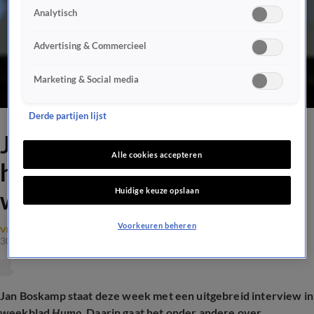
Analytisch
Advertising & Commercieel
Marketing & Social media
Derde partijen lijst
Jan Boskamp openhartig: 'Ik
Alle cookies accepteren
heb al dat verdriet
Huidige keuze opslaan
weggestopt'
Voorkeuren beheren
VERONICA OFFSIDE NIEUWS
30 mei 2024, 12:41
Jan Boskamp staat deze week met een uitgebreid interview in
weekblad
Humo.
Daarin gaat het onder andere over