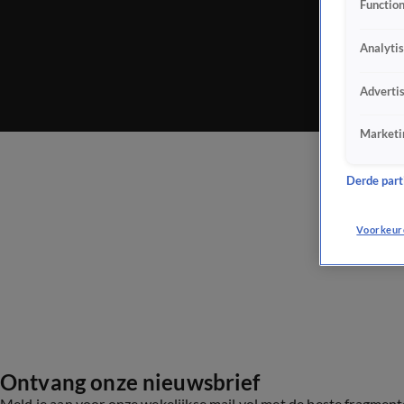
Function
Analyti
Adverti
Marketi
Derde parti
Voorkeur
Ontvang onze nieuwsbrief
Meld je aan voor onze wekelijkse mail vol met de beste fragmen