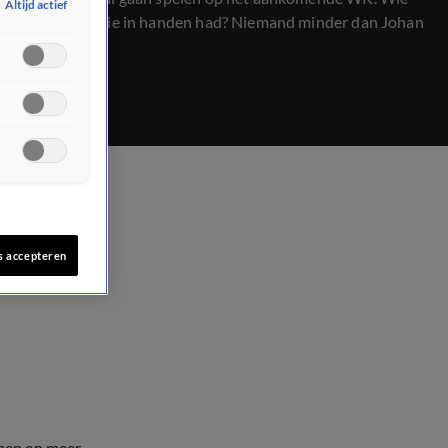
Altijd actief
de presentatie in handen had? Niemand minder dan Johan
Derksen!
s accepteren
men en meer.