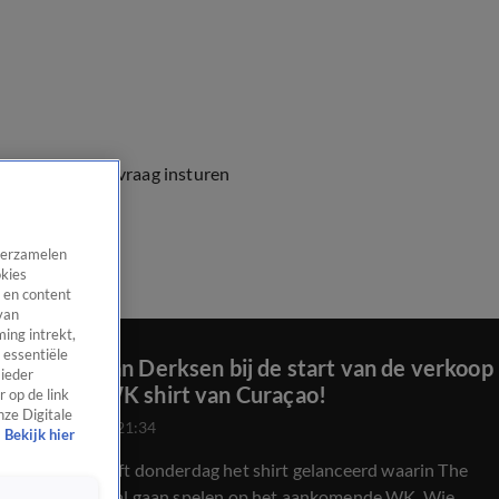
e vragen
Kijkersvraag insturen
 verzamelen
okies
 en content
van
ing intrekt,
 essentiële
Zien: Johan Derksen bij de start van de verkoop
 ieder
van het WK shirt van Curaçao!
 op de link
nze Digitale
21 mei 2026, 21:34
Bekijk hier
Curaçao heeft donderdag het shirt gelanceerd waarin The
Blue Wave zal gaan spelen op het aankomende WK. Wie