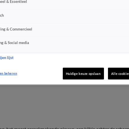
eel & Essentieel
sch
sing & Commercieel
ng & Social media
jen lijst
en beheren
Huidige keuze opslaan
Alle cookie
ten, het meest spraakmakende nieuws, een kijkje achter de scher