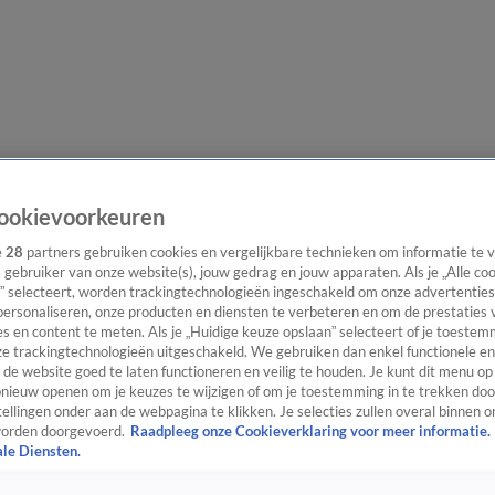
lgangen
Interviews
Uitzending bijwonen
Podcast
Shop
Veelgesteld
ookievoorkeuren
e
28
partners gebruiken cookies en vergelijkbare technieken om informatie te
s gebruiker van onze website(s), jouw gedrag en jouw apparaten. Als je „Alle co
” selecteert, worden trackingtechnologieën ingeschakeld om onze advertenties
ijwonen
personaliseren, onze producten en diensten te verbeteren en om de prestaties 
s en content te meten. Als je „Huidige keuze opslaan” selecteert of je toestemm
e trackingtechnologieën uitgeschakeld. We gebruiken dan enkel functionele en
de website goed te laten functioneren en veilig te houden. Je kunt dit menu op
ieuw openen om je keuzes te wijzigen of om je toestemming in te trekken door
ellingen onder aan de webpagina te klikken. Je selecties zullen overal binnen o
orden doorgevoerd.
Raadpleeg onze Cookieverklaring voor meer informatie.
ale Diensten.