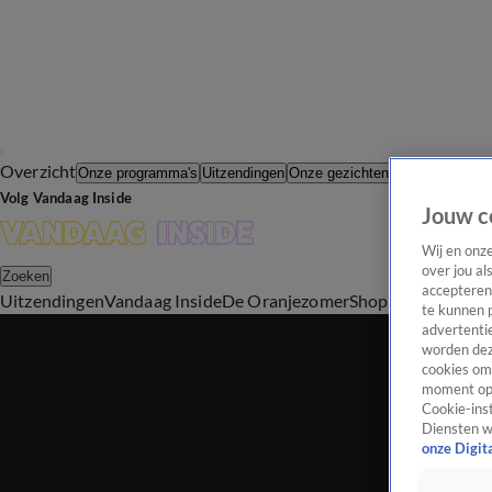
Overzicht
In de Wande
Onze programma's
Uitzendingen
Onze gezichten
Volg Vandaag Inside
Jouw c
Wij en onz
over jou al
Zoeken
accepteren
Uitzendingen
Vandaag Inside
De Oranjezomer
Shop
Uitzending b
te kunnen 
advertentie
worden dez
cookies om 
moment opn
Cookie-inst
Diensten w
onze Digit