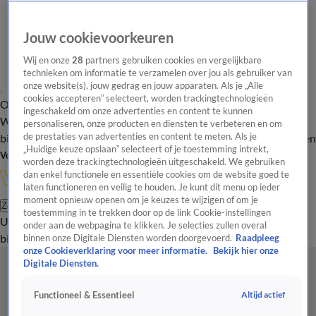
Jouw cookievoorkeuren
Wij en onze
28
partners gebruiken cookies en vergelijkbare
technieken om informatie te verzamelen over jou als gebruiker van
onze website(s), jouw gedrag en jouw apparaten. Als je „Alle
cookies accepteren” selecteert, worden trackingtechnologieën
Overzicht
In de
Onze programma's
Uitzendingen
Onze gezichten
ingeschakeld om onze advertenties en content te kunnen
Wandelgangen
Interviews
Uitzending
personaliseren, onze producten en diensten te verbeteren en om
bijwonen
de prestaties van advertenties en content te meten. Als je
Podcast
Shop
Veelgestelde vragen
Kijkersvraag insturen
„Huidige keuze opslaan” selecteert of je toestemming intrekt,
Volg Vandaag Inside
worden deze trackingtechnologieën uitgeschakeld. We gebruiken
dan enkel functionele en essentiële cookies om de website goed te
laten functioneren en veilig te houden. Je kunt dit menu op ieder
moment opnieuw openen om je keuzes te wijzigen of om je
Zoeken
toestemming in te trekken door op de link Cookie-instellingen
Uitzendingen
Vandaag Inside
De Oranjezomer
Shop
Uitzending
onder aan de webpagina te klikken. Je selecties zullen overal
bijwonen
binnen onze Digitale Diensten worden doorgevoerd.
Raadpleeg
onze Cookieverklaring voor meer informatie.
Bekijk hier onze
Digitale Diensten.
Altijd actief
Functioneel & Essentieel