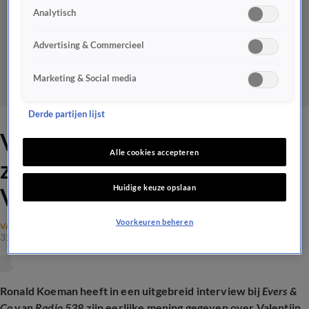
Analytisch
Advertising & Commercieel
Marketing & Social media
Derde partijen lijst
Video: Ronald Koeman geeft
Alle cookies accepteren
zijn eerlijke mening over
Huidige keuze opslaan
Valentijn Driessen
Voorkeuren beheren
VANDAAG INSIDE NIEUWS
31 mei 2026, 20:30
Ronald Koeman heeft in een uitgebreid interview bij
Evers &
Co
van
Radio 538
zijn eerlijke mening gegeven over Valentijn