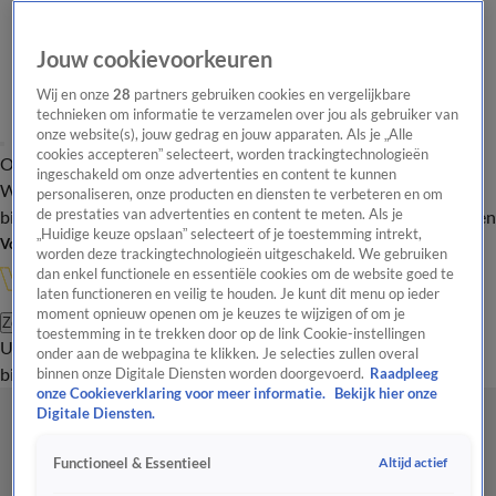
Jouw cookievoorkeuren
Wij en onze
28
partners gebruiken cookies en vergelijkbare
technieken om informatie te verzamelen over jou als gebruiker van
onze website(s), jouw gedrag en jouw apparaten. Als je „Alle
cookies accepteren” selecteert, worden trackingtechnologieën
Overzicht
In de
Onze programma's
Uitzendingen
Onze gezichten
ingeschakeld om onze advertenties en content te kunnen
Wandelgangen
Interviews
Uitzending
personaliseren, onze producten en diensten te verbeteren en om
bijwonen
de prestaties van advertenties en content te meten. Als je
Podcast
Shop
Veelgestelde vragen
Kijkersvraag insturen
„Huidige keuze opslaan” selecteert of je toestemming intrekt,
Volg Vandaag Inside
worden deze trackingtechnologieën uitgeschakeld. We gebruiken
dan enkel functionele en essentiële cookies om de website goed te
laten functioneren en veilig te houden. Je kunt dit menu op ieder
moment opnieuw openen om je keuzes te wijzigen of om je
Zoeken
toestemming in te trekken door op de link Cookie-instellingen
Uitzendingen
Vandaag Inside
De Oranjezomer
Shop
Uitzending
onder aan de webpagina te klikken. Je selecties zullen overal
bijwonen
binnen onze Digitale Diensten worden doorgevoerd.
Raadpleeg
onze Cookieverklaring voor meer informatie.
Bekijk hier onze
Digitale Diensten.
Altijd actief
Functioneel & Essentieel