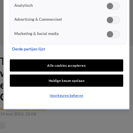
Analytisch
Advertising & Commercieel
Marketing & Social media
Derde partijen lijst
Tina Nijkamp legt uit:
Alle cookies accepteren
waarom is Vandaag Inside
Huidige keuze opslaan
eigenlijk neergestreken op
Curaçao?
Voorkeuren beheren
VANDAAG INSIDE NIEUWS
19 mei 2026, 22:08