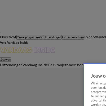
Overzicht
In de Wande
Onze programma's
Uitzendingen
Onze gezichten
Volg Vandaag Inside
Zoeken
Uitzendingen
Vandaag Inside
De Oranjezomer
Shop
Uitzending b
Jouw c
Wij en onz
over jou al
accepteren
te kunnen 
advertentie
worden dez