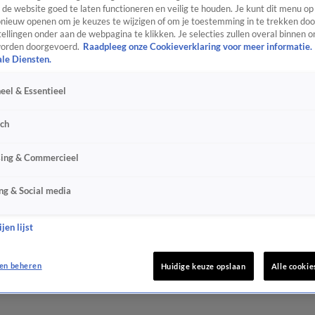
de website goed te laten functioneren en veilig te houden. Je kunt dit menu op
ieuw openen om je keuzes te wijzigen of om je toestemming in te trekken door
ellingen onder aan de webpagina te klikken. Je selecties zullen overal binnen o
orden doorgevoerd.
Raadpleeg onze Cookieverklaring voor meer informatie.
ale Diensten.
eel & Essentieel
sch
sing & Commercieel
ng & Social media
jen lijst
en beheren
Huidige keuze opslaan
Alle cookie