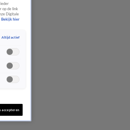
 ieder
 op de link
nze Digitale
Bekijk hier
Altijd actief
s accepteren