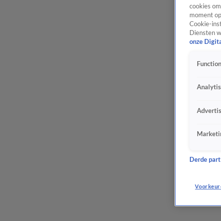
cookies om 
moment opn
Cookie-inst
Diensten w
onze Digit
Function
Analyti
Adverti
Marketi
Derde parti
Voorkeur