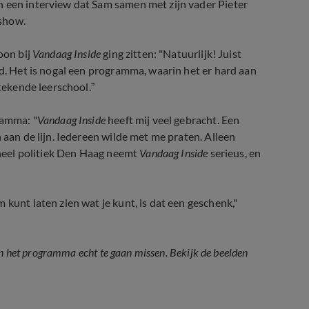
In een interview dat Sam samen met zijn vader Pieter
kshow.
oon bij
Vandaag Inside
ging zitten: "Natuurlijk! Juist
gd. Het is nogal een programma, waarin het er hard aan
stekende leerschool.”
ramma: "
Vandaag Inside
heeft mij veel gebracht. Een
 aan de lijn. Iedereen wilde met me praten. Alleen
, heel politiek Den Haag neemt
Vandaag Inside
serieus, en
kunt laten zien wat je kunt, is dat een geschenk,"
an het programma echt te gaan missen. Bekijk de beelden