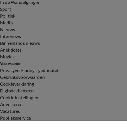
In de Wandelgangen
Sport
Politiek
Media
Nieuws
Interviews
Binnenlands nieuws
Anekdotes
Muziek
Voorwaarden
Privacyverklaring - geüpdatet
Gebruiksvoorwaarden
Cookieverklaring
Digitale diensten
Cookie instellingen
Adverteren
Vacatures
Publieksservice
Toegankelijkheid