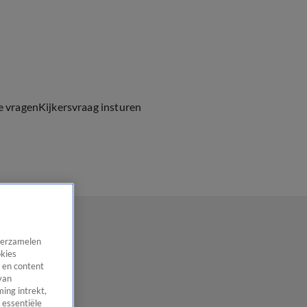
e vragen
Kijkersvraag insturen
 verzamelen
okies
 en content
van
ing intrekt,
 essentiële