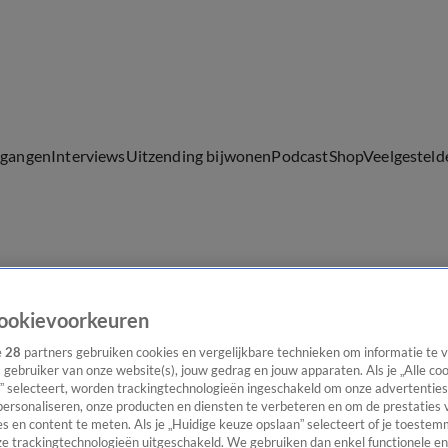
lgangen
Interviews
Uitzending bijwonen
Podcast
Shop
Veelgesteld
ijwonen
ookievoorkeuren
e
28
partners gebruiken cookies en vergelijkbare technieken om informatie te
s gebruiker van onze website(s), jouw gedrag en jouw apparaten. Als je „Alle co
” selecteert, worden trackingtechnologieën ingeschakeld om onze advertenties
personaliseren, onze producten en diensten te verbeteren en om de prestaties 
s en content te meten. Als je „Huidige keuze opslaan” selecteert of je toestemm
e trackingtechnologieën uitgeschakeld. We gebruiken dan enkel functionele en