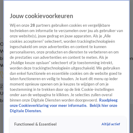
Jouw cookievoorkeuren
Wij en onze
28
partners gebruiken cookies en vergelijkbare
technieken om informatie te verzamelen over jou als gebruiker van
onze website(s), jouw gedrag en jouw apparaten. Als je „Alle
cookies accepteren” selecteert, worden trackingtechnologieën
Overzicht
In de
Onze programma's
Uitzendingen
Onze gezichten
ingeschakeld om onze advertenties en content te kunnen
Wandelgangen
Interviews
Uitzending
personaliseren, onze producten en diensten te verbeteren en om
bijwonen
de prestaties van advertenties en content te meten. Als je
Podcast
Shop
Veelgestelde vragen
Kijkersvraag insturen
„Huidige keuze opslaan” selecteert of je toestemming intrekt,
Volg Vandaag Inside
worden deze trackingtechnologieën uitgeschakeld. We gebruiken
dan enkel functionele en essentiële cookies om de website goed te
laten functioneren en veilig te houden. Je kunt dit menu op ieder
moment opnieuw openen om je keuzes te wijzigen of om je
Zoeken
toestemming in te trekken door op de link Cookie-instellingen
Uitzendingen
Vandaag Inside
De Oranjezomer
Shop
Uitzending
onder aan de webpagina te klikken. Je selecties zullen overal
bijwonen
binnen onze Digitale Diensten worden doorgevoerd.
Raadpleeg
onze Cookieverklaring voor meer informatie.
Bekijk hier onze
Digitale Diensten.
Altijd actief
Functioneel & Essentieel