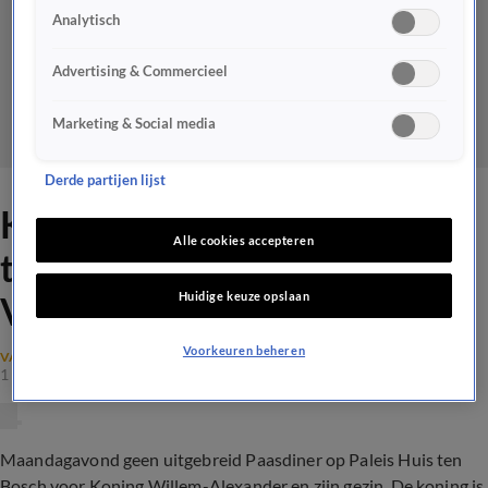
Analytisch
Advertising & Commercieel
Marketing & Social media
Derde partijen lijst
Koning Willem-Alexander
Alle cookies accepteren
tweede paasdag te gast bij
Huidige keuze opslaan
Vandaag Inside
Voorkeuren beheren
VANDAAG INSIDE NIEUWS
1 apr 2024, 08:00
Maandagavond geen uitgebreid Paasdiner op Paleis Huis ten
Bosch voor Koning Willem-Alexander en zijn gezin. De koning is