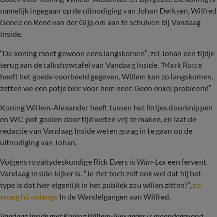
namelijk ingegaan op de uitnodiging van Johan Derksen, Wilfred
Genee en René van der Gijp om aan te schuiven bij Vandaag
Inside.
“De koning moet gewoon eens langskomen”, zei Johan een tijdje
terug aan de talkshowtafel van Vandaag Inside. “Mark Rutte
heeft het goede voorbeeld gegeven, Willem kan zo langskomen,
zetten we een potje bier voor hem neer. Geen enkel probleem!”
Koning Willem-Alexander heeft tussen het lintjes doorknippen
en WC-pot gooien door tijd weten vrij te maken, en laat de
redactie van Vandaag Inside weten graag in te gaan op de
uitnodiging van Johan.
Volgens royaltydeskundige Rick Evers is
Wim-Lex
een fervent
Vandaag Inside-kijker is. “Je ziet toch zelf ook wel dat hij het
type is dat hier eigenlijk in het publiek zou willen zitten?”,
zo
vroeg hij onlangs
In de Wandelgangen aan Wilfred.
Vandaag Inside met Koning Willem-Alexander is maandagavond