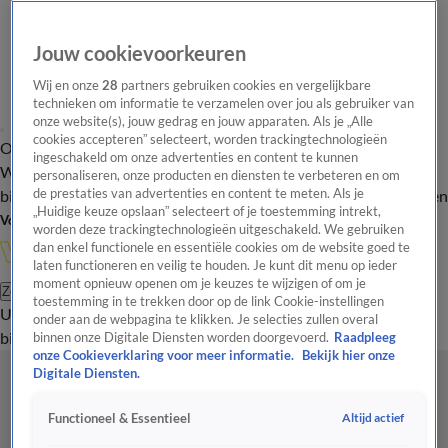
Jouw cookievoorkeuren
Wij en onze
28
partners gebruiken cookies en vergelijkbare
technieken om informatie te verzamelen over jou als gebruiker van
onze website(s), jouw gedrag en jouw apparaten. Als je „Alle
cookies accepteren” selecteert, worden trackingtechnologieën
Overzicht
In de
Onze programma's
Uitzendingen
Onze gezichten
ingeschakeld om onze advertenties en content te kunnen
Wandelgangen
Interviews
Uitzending
personaliseren, onze producten en diensten te verbeteren en om
bijwonen
de prestaties van advertenties en content te meten. Als je
Podcast
Shop
Veelgestelde vragen
Kijkersvraag insturen
„Huidige keuze opslaan” selecteert of je toestemming intrekt,
Volg Vandaag Inside
worden deze trackingtechnologieën uitgeschakeld. We gebruiken
dan enkel functionele en essentiële cookies om de website goed te
laten functioneren en veilig te houden. Je kunt dit menu op ieder
moment opnieuw openen om je keuzes te wijzigen of om je
Zoeken
toestemming in te trekken door op de link Cookie-instellingen
Uitzendingen
Vandaag Inside
De Oranjezomer
Shop
Uitzending
onder aan de webpagina te klikken. Je selecties zullen overal
bijwonen
binnen onze Digitale Diensten worden doorgevoerd.
Raadpleeg
onze Cookieverklaring voor meer informatie.
Bekijk hier onze
Digitale Diensten.
Altijd actief
Functioneel & Essentieel