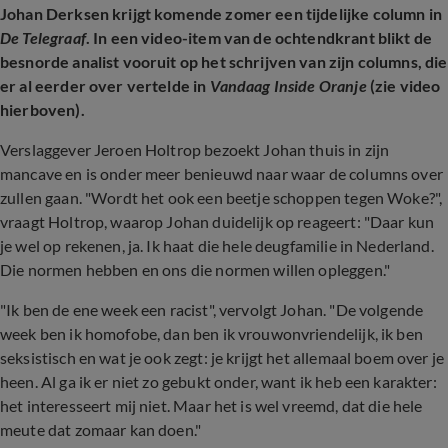
Johan Derksen krijgt komende zomer een tijdelijke column in
De Telegraaf
. In een video-item van de ochtendkrant blikt de
besnorde analist vooruit op het schrijven van zijn columns, die
er al eerder over vertelde in
Vandaag Inside Oranje
(zie video
hierboven).
Verslaggever Jeroen Holtrop bezoekt Johan thuis in zijn
mancave en is onder meer benieuwd naar waar de columns over
zullen gaan. "Wordt het ook een beetje schoppen tegen Woke?",
vraagt Holtrop, waarop Johan duidelijk op reageert: "Daar kun
je wel op rekenen, ja. Ik haat die hele deugfamilie in Nederland.
Die normen hebben en ons die normen willen opleggen."
"Ik ben de ene week een racist", vervolgt Johan. "De volgende
week ben ik homofobe, dan ben ik vrouwonvriendelijk, ik ben
seksistisch en wat je ook zegt: je krijgt het allemaal boem over je
heen. Al ga ik er niet zo gebukt onder, want ik heb een karakter:
het interesseert mij niet. Maar het is wel vreemd, dat die hele
meute dat zomaar kan doen."