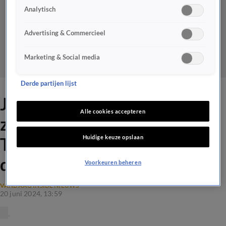
Analytisch
Advertising & Commercieel
Marketing & Social media
Derde partijen lijst
Johan Derksen over zijn
Alle cookies accepteren
zomercolumn in De
Huidige keuze opslaan
Telegraaf: 'Ik haat die hele
deugfamilie in Nederland!'
Voorkeuren beheren
VANDAAG INSIDE NIEUWS
20 juni 2024, 13:59