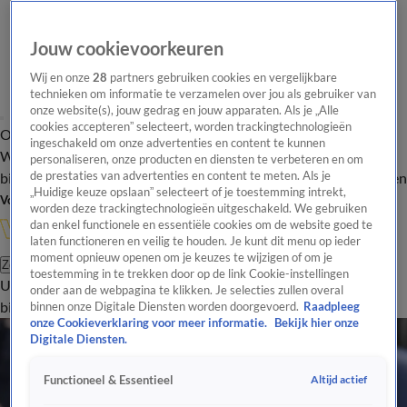
Jouw cookievoorkeuren
Wij en onze
28
partners gebruiken cookies en vergelijkbare
technieken om informatie te verzamelen over jou als gebruiker van
onze website(s), jouw gedrag en jouw apparaten. Als je „Alle
cookies accepteren” selecteert, worden trackingtechnologieën
Overzicht
In de
Onze programma's
Uitzendingen
Onze gezichten
ingeschakeld om onze advertenties en content te kunnen
Wandelgangen
Interviews
Uitzending
personaliseren, onze producten en diensten te verbeteren en om
bijwonen
de prestaties van advertenties en content te meten. Als je
Podcast
Shop
Veelgestelde vragen
Kijkersvraag insturen
„Huidige keuze opslaan” selecteert of je toestemming intrekt,
Volg Vandaag Inside
worden deze trackingtechnologieën uitgeschakeld. We gebruiken
dan enkel functionele en essentiële cookies om de website goed te
laten functioneren en veilig te houden. Je kunt dit menu op ieder
moment opnieuw openen om je keuzes te wijzigen of om je
Zoeken
toestemming in te trekken door op de link Cookie-instellingen
Uitzendingen
Vandaag Inside
De Oranjezomer
Shop
Uitzending
onder aan de webpagina te klikken. Je selecties zullen overal
bijwonen
binnen onze Digitale Diensten worden doorgevoerd.
Raadpleeg
onze Cookieverklaring voor meer informatie.
Bekijk hier onze
Digitale Diensten.
Altijd actief
Functioneel & Essentieel