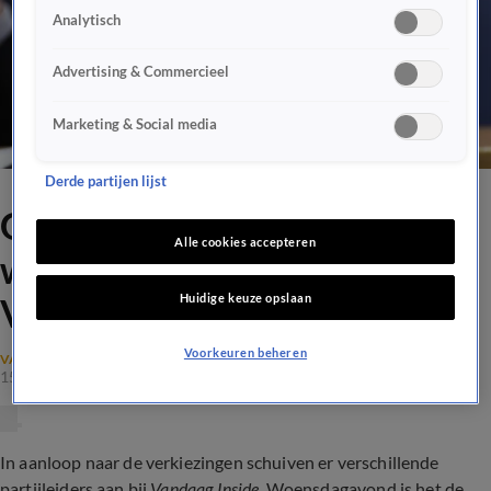
Analytisch
Advertising & Commercieel
Marketing & Social media
Derde partijen lijst
Geert Wilders
Alle cookies accepteren
woensdagavond te gast bij
Huidige keuze opslaan
Vandaag Inside
Voorkeuren beheren
VANDAAG INSIDE NIEUWS
15 nov 2023, 08:51
In aanloop naar de verkiezingen schuiven er verschillende
partijleiders aan bij
Vandaag Inside
. Woensdagavond is het de