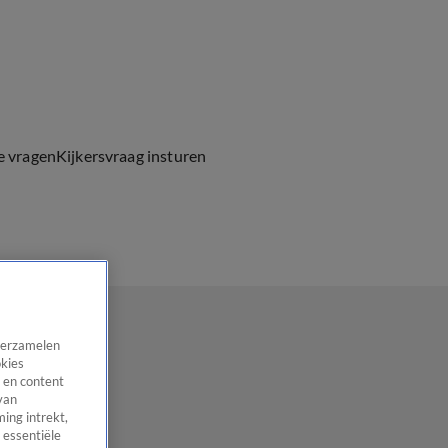
e vragen
Kijkersvraag insturen
 verzamelen
okies
 en content
van
ing intrekt,
 essentiële