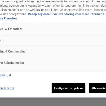
de website goed te laten functioneren en veilig te houden. Je kunt dit menu op
ieuw openen om je keuzes te wijzigen of om je toestemming in te trekken door
ellingen onder aan de webpagina te klikken. Je selecties zullen overal binnen o
orden doorgevoerd.
Raadpleeg onze Cookieverklaring voor meer informatie.
ale Diensten.
eel & Essentieel
sch
sing & Commercieel
ng & Social media
jen lijst
en beheren
Huidige keuze opslaan
Alle cookie