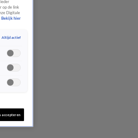
 ieder
 op de link
nze Digitale
Bekijk hier
Altijd actief
s accepteren