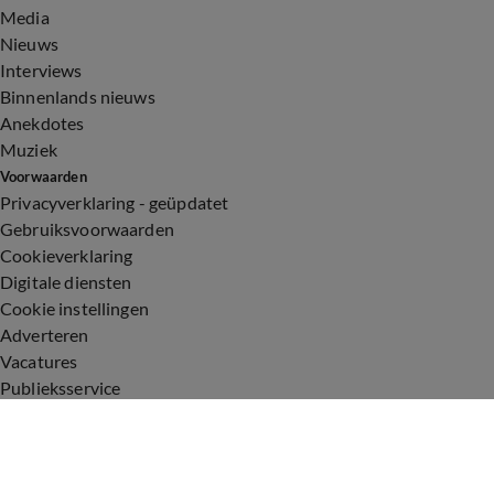
Media
Nieuws
Interviews
Binnenlands nieuws
Anekdotes
Muziek
Voorwaarden
Privacyverklaring - geüpdatet
Gebruiksvoorwaarden
Cookieverklaring
Digitale diensten
Cookie instellingen
Adverteren
Vacatures
Publieksservice
Toegankelijkheid
Uitzendingen
Vandaag Inside
De Oranjezomer