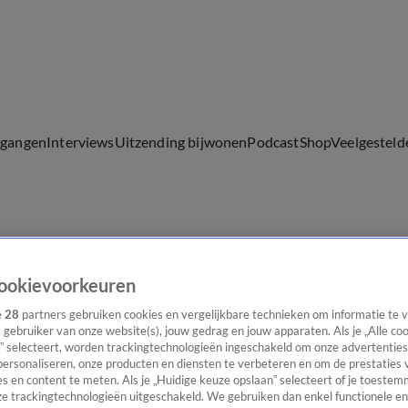
lgangen
Interviews
Uitzending bijwonen
Podcast
Shop
Veelgesteld
ijwonen
ookievoorkeuren
e
28
partners gebruiken cookies en vergelijkbare technieken om informatie te
s gebruiker van onze website(s), jouw gedrag en jouw apparaten. Als je „Alle co
” selecteert, worden trackingtechnologieën ingeschakeld om onze advertenties
personaliseren, onze producten en diensten te verbeteren en om de prestaties 
s en content te meten. Als je „Huidige keuze opslaan” selecteert of je toestemm
e trackingtechnologieën uitgeschakeld. We gebruiken dan enkel functionele en