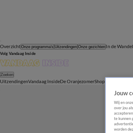
Overzicht
In de Wande
Onze programma's
Uitzendingen
Onze gezichten
Volg Vandaag Inside
Zoeken
Uitzendingen
Vandaag Inside
De Oranjezomer
Shop
Uitzending b
Jouw c
Wij en onz
over jou al
accepteren
te kunnen 
advertentie
worden dez