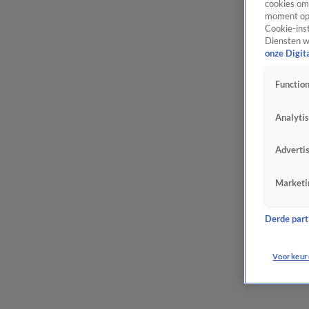
cookies om 
moment opn
Cookie-inst
Diensten w
onze Digit
Function
Analyti
Adverti
Marketi
Derde parti
Voorkeur