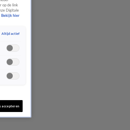
 op de link
nze Digitale
Bekijk hier
Altijd actief
s accepteren