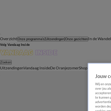
Overzicht
In de Wande
Onze programma's
Uitzendingen
Onze gezichten
Volg Vandaag Inside
Zoeken
Uitzendingen
Vandaag Inside
De Oranjezomer
Shop
Uitzending b
Jouw c
Wij en onz
over jou al
accepteren
te kunnen 
advertentie
worden dez
cookies om 