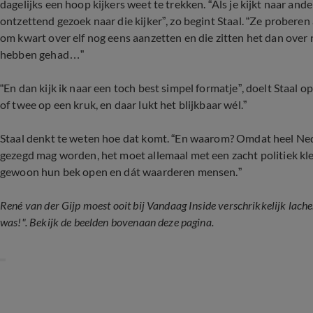
dagelijks een hoop kijkers weet te trekken. “Als je kijkt naar and
ontzettend gezoek naar die kijker”, zo begint Staal. “Ze probere
om kwart over elf nog eens aanzetten en die zitten het dan over
hebben gehad…”
“En dan kijk ik naar een toch best simpel formatje”, doelt Staal o
of twee op een kruk, en daar lukt het blijkbaar wél.”
Staal denkt te weten hoe dat komt. “En waarom? Omdat heel Nede
gezegd mag worden, het moet allemaal met een zacht politiek kleu
gewoon hun bek open en dát waarderen mensen.”
René van der Gijp moest ooit bij Vandaag Inside verschrikkelijk lach
was!". Bekijk de beelden bovenaan deze pagina.