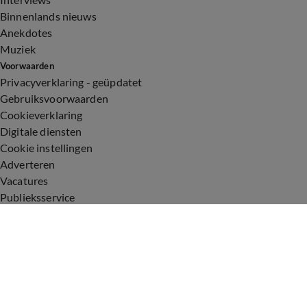
Binnenlands nieuws
Anekdotes
Muziek
Voorwaarden
Privacyverklaring - geüpdatet
Gebruiksvoorwaarden
Cookieverklaring
Digitale diensten
Cookie instellingen
Adverteren
Vacatures
Publieksservice
Toegankelijkheid
Uitzendingen
Vandaag Inside
De Oranjezomer
De Oranjezondag
Veronica Inside