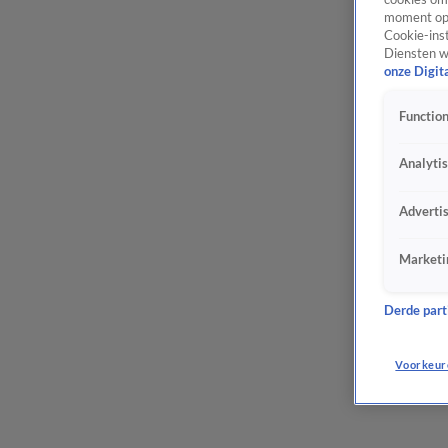
moment opn
Cookie-inst
Diensten w
onze Digit
Function
Analyti
Adverti
Marketi
Derde parti
Voorkeur