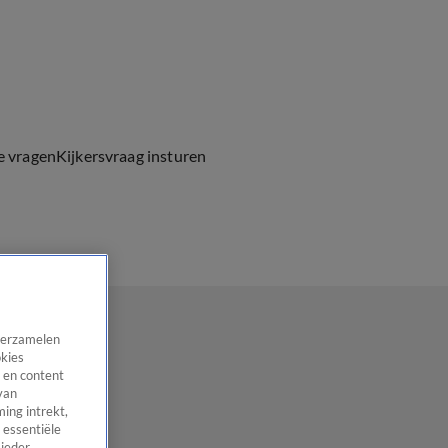
e vragen
Kijkersvraag insturen
 verzamelen
okies
 en content
van
ing intrekt,
 essentiële
 ieder