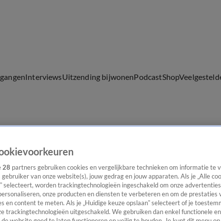
lgangen
Interviews
Uitzending bijwonen
Podcast
Shop
Veelgesteld
ijwonen
ookievoorkeuren
e
28
partners gebruiken cookies en vergelijkbare technieken om informatie te
s gebruiker van onze website(s), jouw gedrag en jouw apparaten. Als je „Alle co
” selecteert, worden trackingtechnologieën ingeschakeld om onze advertenties
personaliseren, onze producten en diensten te verbeteren en om de prestaties 
s en content te meten. Als je „Huidige keuze opslaan” selecteert of je toestemm
e trackingtechnologieën uitgeschakeld. We gebruiken dan enkel functionele en
de website goed te laten functioneren en veilig te houden. Je kunt dit menu op