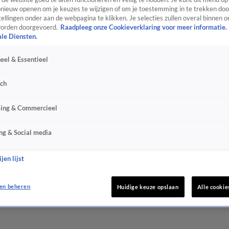
ieuw openen om je keuzes te wijzigen of om je toestemming in te trekken door
ellingen onder aan de webpagina te klikken. Je selecties zullen overal binnen o
orden doorgevoerd.
Raadpleeg onze Cookieverklaring voor meer informatie.
ale Diensten.
eel & Essentieel
sch
sing & Commercieel
ng & Social media
jen lijst
en beheren
Huidige keuze opslaan
Alle cookie