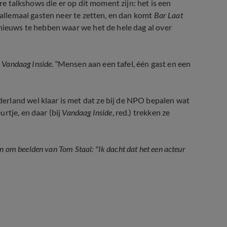
ere talkshows die er op dit moment zijn: het is een
n allemaal gasten neer te zetten, en dan komt
Bar Laat
 nieuws te hebben waar we het de hele dag al over
p
Vandaag Inside
. “Mensen aan een tafel, één gast en een
rland wel klaar is met dat ze bij de NPO bepalen wat
rtje, en daar (bij
Vandaag Inside
, red.) trekken ze
en om beelden van Tom Staal: "Ik dacht dat het een acteur