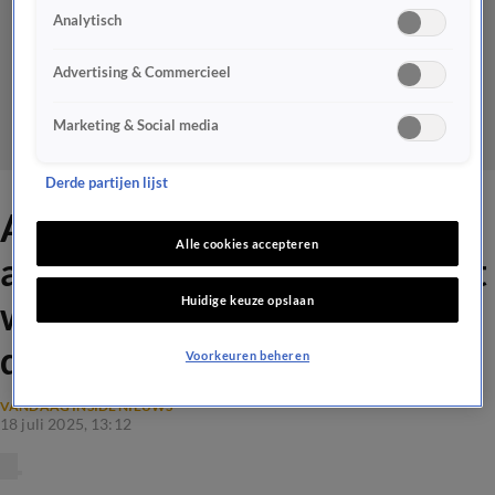
Analytisch
Advertising & Commercieel
Marketing & Social media
Derde partijen lijst
Angela de Jong sluit haar
Alle cookies accepteren
allerlaatste tv-column af met
Huidige keuze opslaan
wijze woorden van René van
der Gijp
Voorkeuren beheren
VANDAAG INSIDE NIEUWS
18 juli 2025, 13:12