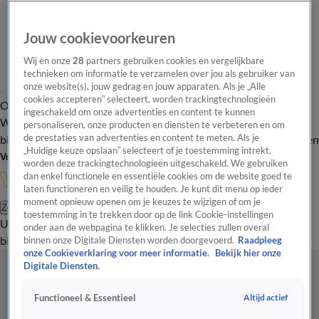
Jouw cookievoorkeuren
Wij en onze
28
partners gebruiken cookies en vergelijkbare
technieken om informatie te verzamelen over jou als gebruiker van
onze website(s), jouw gedrag en jouw apparaten. Als je „Alle
cookies accepteren” selecteert, worden trackingtechnologieën
Overzicht
In de
Onze programma's
Uitzendingen
Onze gezichten
ingeschakeld om onze advertenties en content te kunnen
Wandelgangen
Interviews
Uitzending
personaliseren, onze producten en diensten te verbeteren en om
bijwonen
de prestaties van advertenties en content te meten. Als je
Podcast
Shop
Veelgestelde vragen
Kijkersvraag insturen
„Huidige keuze opslaan” selecteert of je toestemming intrekt,
Volg Vandaag Inside
worden deze trackingtechnologieën uitgeschakeld. We gebruiken
dan enkel functionele en essentiële cookies om de website goed te
laten functioneren en veilig te houden. Je kunt dit menu op ieder
moment opnieuw openen om je keuzes te wijzigen of om je
Zoeken
toestemming in te trekken door op de link Cookie-instellingen
Uitzendingen
Vandaag Inside
De Oranjezomer
Shop
Uitzending
onder aan de webpagina te klikken. Je selecties zullen overal
bijwonen
binnen onze Digitale Diensten worden doorgevoerd.
Raadpleeg
onze Cookieverklaring voor meer informatie.
Bekijk hier onze
Digitale Diensten.
Altijd actief
Functioneel & Essentieel