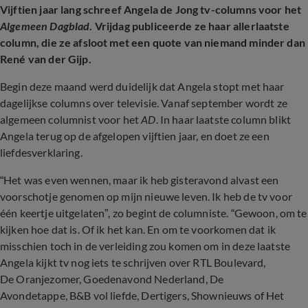
Vijftien jaar lang schreef Angela de Jong tv-columns voor het
Algemeen Dagblad
. Vrijdag publiceerde ze haar allerlaatste
column, die ze afsloot met een quote van niemand minder dan
René van der Gijp.
Begin deze maand werd duidelijk dat Angela stopt met haar
dagelijkse columns over televisie. Vanaf september wordt ze
algemeen columnist voor het
AD
. In haar laatste column blikt
Angela terug op de afgelopen vijftien jaar, en doet ze een
liefdesverklaring.
“Het was even wennen, maar ik heb gisteravond alvast een
voorschotje genomen op mijn nieuwe leven. Ik heb de tv voor
één keertje uitgelaten”, zo begint de columniste. “Gewoon, om te
kijken hoe dat is. Of ik het kan. En om te voorkomen dat ik
misschien toch in de verleiding zou komen om in deze laatste
Angela kijkt tv nog iets te schrijven over RTL Boulevard,
De Oranjezomer, Goedenavond Nederland, De
Avondetappe, B&B vol liefde, Dertigers, Shownieuws of Het