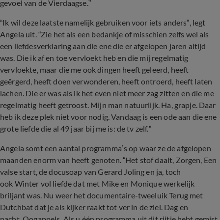
gevoel van de Vierdaagse.”
“Ik wil deze laatste namelijk gebruiken voor iets anders”, legt
Angela uit. “Zie het als een bedankje of misschien zelfs wel als
een liefdesverklaring aan die ene die er afgelopen jaren altijd
was. Die ik af en toe vervloekt heb en die míj regelmatig
vervloekte, maar die me ook dingen heeft geleerd, heeft
geërgerd, heeft doen verwonderen, heeft ontroerd, heeft laten
lachen. Die er was als ik het even niet meer zag zitten en die me
regelmatig heeft getroost. Mijn man natuurlijk. Ha, grapje. Daar
heb ik deze plek niet voor nodig. Vandaag is een ode aan die ene
grote liefde die al 49 jaar bij me is: de tv zelf.”
Angela somt een aantal programma’s op waar ze de afgelopen
maanden enorm van heeft genoten. “Het stof daalt, Zorgen, Een
valse start, de docusoap van Gerard Joling en ja, toch
ook Winter vol liefde dat met Mike en Monique werkelijk
briljant was. Nu weer het documentaire-tweeluik Terug met
Dutchbat dat je als kijker raakt tot ver in de ziel. Dag en
nacht. Oogappels. Als u één programma uit dit rijtje hebt gemist,