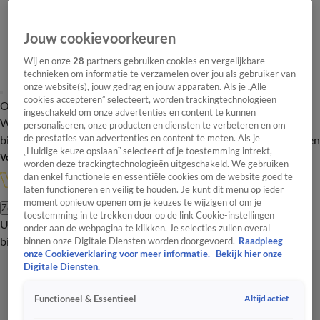
Jouw cookievoorkeuren
Wij en onze
28
partners gebruiken cookies en vergelijkbare
technieken om informatie te verzamelen over jou als gebruiker van
onze website(s), jouw gedrag en jouw apparaten. Als je „Alle
cookies accepteren” selecteert, worden trackingtechnologieën
Overzicht
In de
Onze programma's
Uitzendingen
Onze gezichten
ingeschakeld om onze advertenties en content te kunnen
Wandelgangen
Interviews
Uitzending
personaliseren, onze producten en diensten te verbeteren en om
bijwonen
de prestaties van advertenties en content te meten. Als je
Podcast
Shop
Veelgestelde vragen
Kijkersvraag insturen
„Huidige keuze opslaan” selecteert of je toestemming intrekt,
Volg Vandaag Inside
worden deze trackingtechnologieën uitgeschakeld. We gebruiken
dan enkel functionele en essentiële cookies om de website goed te
laten functioneren en veilig te houden. Je kunt dit menu op ieder
moment opnieuw openen om je keuzes te wijzigen of om je
Zoeken
toestemming in te trekken door op de link Cookie-instellingen
Uitzendingen
Vandaag Inside
De Oranjezomer
Shop
Uitzending
onder aan de webpagina te klikken. Je selecties zullen overal
bijwonen
binnen onze Digitale Diensten worden doorgevoerd.
Raadpleeg
onze Cookieverklaring voor meer informatie.
Bekijk hier onze
Digitale Diensten.
Altijd actief
Functioneel & Essentieel