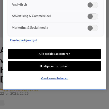
Analytisch
Advertising & Commercieel
Marketing & Social media
Derde partijen lijst
Albert Verlinde oefent als
Alle cookies accepteren
vervanger van René: 'Is Ten
Huidige keuze opslaan
Hag een goede keuze voor
Dortmund?'
Voorkeuren beheren
VANDAAG INSIDE NIEUWS
22 jan 2025, 22:25