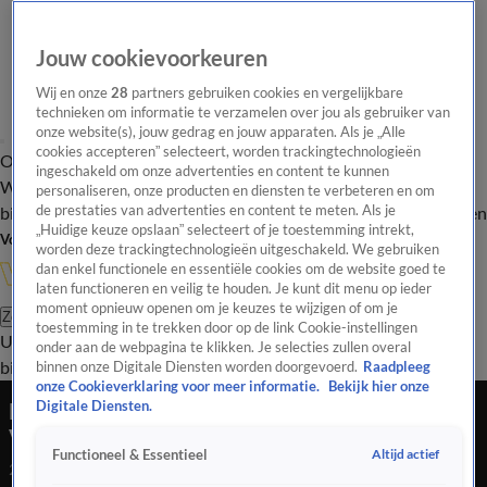
Jouw cookievoorkeuren
Wij en onze
28
partners gebruiken cookies en vergelijkbare
technieken om informatie te verzamelen over jou als gebruiker van
onze website(s), jouw gedrag en jouw apparaten. Als je „Alle
cookies accepteren” selecteert, worden trackingtechnologieën
Overzicht
In de
Onze programma's
Uitzendingen
Onze gezichten
ingeschakeld om onze advertenties en content te kunnen
Wandelgangen
Interviews
Uitzending
personaliseren, onze producten en diensten te verbeteren en om
bijwonen
de prestaties van advertenties en content te meten. Als je
Podcast
Shop
Veelgestelde vragen
Kijkersvraag insturen
„Huidige keuze opslaan” selecteert of je toestemming intrekt,
Volg Vandaag Inside
worden deze trackingtechnologieën uitgeschakeld. We gebruiken
dan enkel functionele en essentiële cookies om de website goed te
laten functioneren en veilig te houden. Je kunt dit menu op ieder
moment opnieuw openen om je keuzes te wijzigen of om je
Zoeken
toestemming in te trekken door op de link Cookie-instellingen
Uitzendingen
Vandaag Inside
De Oranjezomer
Shop
Uitzending
onder aan de webpagina te klikken. Je selecties zullen overal
bijwonen
binnen onze Digitale Diensten worden doorgevoerd.
Raadpleeg
onze Cookieverklaring voor meer informatie.
Bekijk hier onze
Lale Gül: 'Ik ben gevraagd voor Adam zkt. Eva
Digitale Diensten.
VIPS'
Altijd actief
Functioneel & Essentieel
27 juni 2025, 12:40