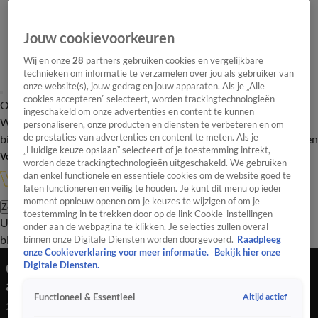
Jouw cookievoorkeuren
Wij en onze
28
partners gebruiken cookies en vergelijkbare
technieken om informatie te verzamelen over jou als gebruiker van
onze website(s), jouw gedrag en jouw apparaten. Als je „Alle
cookies accepteren” selecteert, worden trackingtechnologieën
Overzicht
In de
Onze programma's
Uitzendingen
Onze gezichten
ingeschakeld om onze advertenties en content te kunnen
Wandelgangen
Interviews
Uitzending
personaliseren, onze producten en diensten te verbeteren en om
bijwonen
de prestaties van advertenties en content te meten. Als je
Podcast
Shop
Veelgestelde vragen
Kijkersvraag insturen
„Huidige keuze opslaan” selecteert of je toestemming intrekt,
Volg Vandaag Inside
worden deze trackingtechnologieën uitgeschakeld. We gebruiken
dan enkel functionele en essentiële cookies om de website goed te
laten functioneren en veilig te houden. Je kunt dit menu op ieder
moment opnieuw openen om je keuzes te wijzigen of om je
Zoeken
toestemming in te trekken door op de link Cookie-instellingen
Uitzendingen
Vandaag Inside
De Oranjezomer
Shop
Uitzending
onder aan de webpagina te klikken. Je selecties zullen overal
bijwonen
binnen onze Digitale Diensten worden doorgevoerd.
Raadpleeg
onze Cookieverklaring voor meer informatie.
Bekijk hier onze
Geen zin in het WK Voetbal? Dit zijn de tv-
Digitale Diensten.
alternatieven van Tina Nijkamp
Altijd actief
Functioneel & Essentieel
2 juni 2026, 23:34