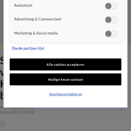
Analytisch
Advertising & Commercieel
Marketing & Social media
Derde partijen lijst
Sam Hagens geschikt als
Alle cookies accepteren
vervanger van Renze
Huidige keuze opslaan
Klamer? 'Als ik héél eerlijk
ben...'
Voorkeuren beheren
TV-PROGRAMMA'S
2 juni 2026, 23:34