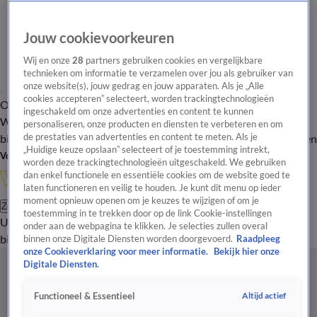
Jouw cookievoorkeuren
Wij en onze
28
partners gebruiken cookies en vergelijkbare
technieken om informatie te verzamelen over jou als gebruiker van
onze website(s), jouw gedrag en jouw apparaten. Als je „Alle
cookies accepteren” selecteert, worden trackingtechnologieën
Overzicht
In de
Onze programma's
Uitzendingen
Onze gezichten
ingeschakeld om onze advertenties en content te kunnen
Wandelgangen
Interviews
Uitzending
personaliseren, onze producten en diensten te verbeteren en om
bijwonen
de prestaties van advertenties en content te meten. Als je
Podcast
Shop
Veelgestelde vragen
Kijkersvraag insturen
„Huidige keuze opslaan” selecteert of je toestemming intrekt,
Volg Vandaag Inside
worden deze trackingtechnologieën uitgeschakeld. We gebruiken
dan enkel functionele en essentiële cookies om de website goed te
laten functioneren en veilig te houden. Je kunt dit menu op ieder
moment opnieuw openen om je keuzes te wijzigen of om je
Zoeken
toestemming in te trekken door op de link Cookie-instellingen
Uitzendingen
Vandaag Inside
De Oranjezomer
Shop
Uitzending
onder aan de webpagina te klikken. Je selecties zullen overal
bijwonen
binnen onze Digitale Diensten worden doorgevoerd.
Raadpleeg
onze Cookieverklaring voor meer informatie.
Bekijk hier onze
Digitale Diensten.
Altijd actief
Functioneel & Essentieel