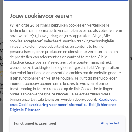
Jouw cookievoorkeuren
Wij en onze
28
partners gebruiken cookies en vergelijkbare
technieken om informatie te verzamelen over jou als gebruiker van
onze website(s), jouw gedrag en jouw apparaten. Als je „Alle
cookies accepteren” selecteert, worden trackingtechnologieën
Overzicht
In de
Onze programma's
Uitzendingen
Onze gezichten
ingeschakeld om onze advertenties en content te kunnen
Wandelgangen
Interviews
Uitzending
personaliseren, onze producten en diensten te verbeteren en om
bijwonen
de prestaties van advertenties en content te meten. Als je
Podcast
Shop
Veelgestelde vragen
Kijkersvraag insturen
„Huidige keuze opslaan” selecteert of je toestemming intrekt,
Volg Vandaag Inside
worden deze trackingtechnologieën uitgeschakeld. We gebruiken
dan enkel functionele en essentiële cookies om de website goed te
laten functioneren en veilig te houden. Je kunt dit menu op ieder
moment opnieuw openen om je keuzes te wijzigen of om je
Zoeken
toestemming in te trekken door op de link Cookie-instellingen
Uitzendingen
Vandaag Inside
De Oranjezomer
Shop
Uitzending
onder aan de webpagina te klikken. Je selecties zullen overal
bijwonen
binnen onze Digitale Diensten worden doorgevoerd.
Raadpleeg
onze Cookieverklaring voor meer informatie.
Bekijk hier onze
Digitale Diensten.
Altijd actief
Functioneel & Essentieel