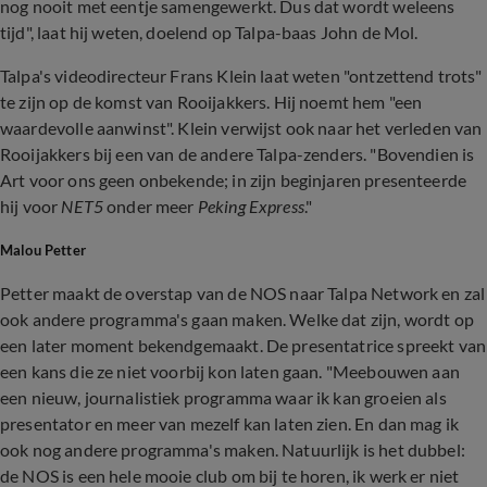
nog nooit met eentje samengewerkt. Dus dat wordt weleens
tijd", laat hij weten, doelend op Talpa-baas John de Mol.
Talpa's videodirecteur Frans Klein laat weten "ontzettend trots"
te zijn op de komst van Rooijakkers. Hij noemt hem "een
waardevolle aanwinst". Klein verwijst ook naar het verleden van
Rooijakkers bij een van de andere Talpa-zenders. "Bovendien is
Art voor ons geen onbekende; in zijn beginjaren presenteerde
hij voor
NET5
onder meer
Peking Express
."
Malou Petter
Petter maakt de overstap van de NOS naar Talpa Network en zal
ook andere programma's gaan maken. Welke dat zijn, wordt op
een later moment bekendgemaakt. De presentatrice spreekt van
een kans die ze niet voorbij kon laten gaan. "Meebouwen aan
een nieuw, journalistiek programma waar ik kan groeien als
presentator en meer van mezelf kan laten zien. En dan mag ik
ook nog andere programma's maken. Natuurlijk is het dubbel:
de NOS is een hele mooie club om bij te horen, ik werk er niet