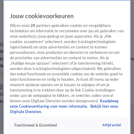
Jouw cookievoorkeuren
Wij en onze
28
partners gebruiken cookies en vergelijkbare
technieken om informatie te verzamelen over jou als gebruiker van
onze website(s), jouw gedrag en jouw apparaten. Als je „Alle
cookies accepteren” selecteert, worden trackingtechnologieën
Overzicht
In de
Onze programma's
Uitzendingen
Onze gezichten
ingeschakeld om onze advertenties en content te kunnen
Wandelgangen
Interviews
Uitzending
personaliseren, onze producten en diensten te verbeteren en om
bijwonen
de prestaties van advertenties en content te meten. Als je
Podcast
Shop
Veelgestelde vragen
Kijkersvraag insturen
„Huidige keuze opslaan” selecteert of je toestemming intrekt,
Volg Vandaag Inside
worden deze trackingtechnologieën uitgeschakeld. We gebruiken
dan enkel functionele en essentiële cookies om de website goed te
laten functioneren en veilig te houden. Je kunt dit menu op ieder
moment opnieuw openen om je keuzes te wijzigen of om je
Zoeken
toestemming in te trekken door op de link Cookie-instellingen
Uitzendingen
Vandaag Inside
De Oranjezomer
Shop
Uitzending
onder aan de webpagina te klikken. Je selecties zullen overal
bijwonen
binnen onze Digitale Diensten worden doorgevoerd.
Raadpleeg
onze Cookieverklaring voor meer informatie.
Bekijk hier onze
Digitale Diensten.
Altijd actief
Functioneel & Essentieel