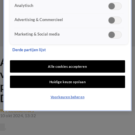
Analytisch
Advertising & Commercieel
Marketing & Social media
Derde partijen lijst
Art Rooijakkers verruilt RTL
Alle cookies accepteren
voor Talpa en wordt
Huidige keuze opslaan
presentator Nieuws van de
Dag
Voorkeuren beheren
TV-PROGRAMMA'S
10 okt 2024, 13:32