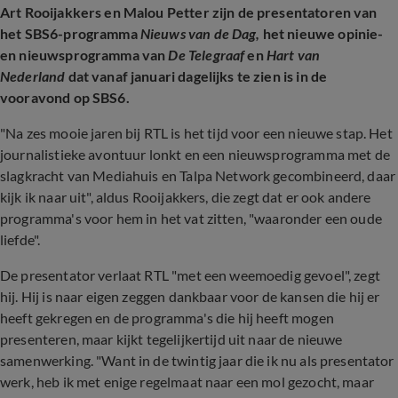
Art Rooijakkers en Malou Petter zijn de presentatoren van
het SBS6-programma
Nieuws van de Dag,
het nieuwe opinie-
en nieuwsprogramma van
De Telegraaf
en
Hart van
Nederland
dat vanaf januari dagelijks te zien is in de
vooravond op SBS6.
"Na zes mooie jaren bij RTL is het tijd voor een nieuwe stap. Het
journalistieke avontuur lonkt en een nieuwsprogramma met de
slagkracht van Mediahuis en Talpa Network gecombineerd, daar
kijk ik naar uit", aldus Rooijakkers, die zegt dat er ook andere
programma's voor hem in het vat zitten, "waaronder een oude
liefde".
De presentator verlaat RTL "met een weemoedig gevoel", zegt
hij. Hij is naar eigen zeggen dankbaar voor de kansen die hij er
heeft gekregen en de programma's die hij heeft mogen
presenteren, maar kijkt tegelijkertijd uit naar de nieuwe
samenwerking. "Want in de twintig jaar die ik nu als presentator
werk, heb ik met enige regelmaat naar een mol gezocht, maar