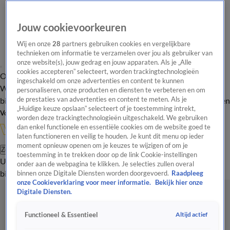
Jouw cookievoorkeuren
Wij en onze
28
partners gebruiken cookies en vergelijkbare
technieken om informatie te verzamelen over jou als gebruiker van
onze website(s), jouw gedrag en jouw apparaten. Als je „Alle
cookies accepteren” selecteert, worden trackingtechnologieën
Overzicht
In de
Onze programma's
Uitzendingen
Onze gezichten
ingeschakeld om onze advertenties en content te kunnen
Wandelgangen
Interviews
Uitzending
personaliseren, onze producten en diensten te verbeteren en om
bijwonen
de prestaties van advertenties en content te meten. Als je
Podcast
Shop
Veelgestelde vragen
Kijkersvraag insturen
„Huidige keuze opslaan” selecteert of je toestemming intrekt,
Volg Vandaag Inside
worden deze trackingtechnologieën uitgeschakeld. We gebruiken
dan enkel functionele en essentiële cookies om de website goed te
laten functioneren en veilig te houden. Je kunt dit menu op ieder
moment opnieuw openen om je keuzes te wijzigen of om je
Zoeken
toestemming in te trekken door op de link Cookie-instellingen
Uitzendingen
Vandaag Inside
De Oranjezomer
Shop
Uitzending
onder aan de webpagina te klikken. Je selecties zullen overal
bijwonen
binnen onze Digitale Diensten worden doorgevoerd.
Raadpleeg
onze Cookieverklaring voor meer informatie.
Bekijk hier onze
Digitale Diensten.
Altijd actief
Functioneel & Essentieel