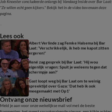
Job Knoester concludeerde onlangs bij Vandaag Inside over Bar Laat:
"Ze willen echt geen kijkers." Bekijk het in de video bovenaan deze
pagina.
Lees ook
Albert Verlinde zag Femke Halsema bij Bar
Laat: ‘Verschrikkelijk, ik heb me kapot zitten
ergeren!'
René zag gesprek bij Bar Laat: 'Hij wou
eigenlijk vragen: Spuit je weleens tegen dat
schermpje aan?'
Gast loopt weg bij Bar Laat om te weinig
spreektijd over Gaza: 'Dat heb ik ook
meegemaakt met Op1'
Ontvang onze nieuwsbrief
Meld je aan voor onze wekelijkse mail vol met de beste
fragmenten, het meest spraakmakende nieuws, een kijkje achter