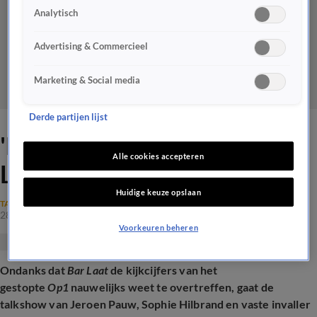
Analytisch
Advertising & Commercieel
Marketing & Social media
Derde partijen lijst
'BNNVARA-talkshow Bar
Alle cookies accepteren
Laat gaat na de zomer door'
Huidige keuze opslaan
TALKSHOWS
28 jan 2025, 17:57
Voorkeuren beheren
Ondanks dat
Bar Laat
de kijkcijfers van het
gestopte
Op1
nauwelijks weet te overtreffen, gaat de
talkshow van Jeroen Pauw, Sophie Hilbrand en vaste invaller