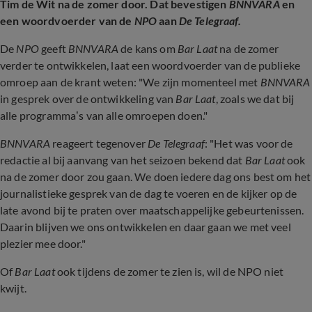
Tim de Wit na de zomer door. Dat bevestigen
BNNVARA
en
een woordvoerder van de
NPO
aan
De Telegraaf.
De
NPO
geeft
BNNVARA
de kans om
Bar Laat
na de zomer
verder te ontwikkelen, laat een woordvoerder van de publieke
omroep aan de krant weten: "We zijn momenteel met
BNNVARA
in gesprek over de ontwikkeling van
Bar Laat
, zoals we dat bij
alle programma’s van alle omroepen doen."
BNNVARA
reageert tegenover
De Telegraaf
: "Het was voor de
redactie al bij aanvang van het seizoen bekend dat
Bar Laat
ook
na de zomer door zou gaan. We doen iedere dag ons best om het
journalistieke gesprek van de dag te voeren en de kijker op de
late avond bij te praten over maatschappelijke gebeurtenissen.
Daarin blijven we ons ontwikkelen en daar gaan we met veel
plezier mee door."
Of
Bar Laat
ook tijdens de zomer te zien is, wil de NPO niet
kwijt.