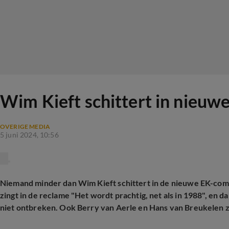
Wim Kieft schittert in nieu
OVERIGE MEDIA
5 juni 2024, 10:56
Niemand minder dan Wim Kieft schittert in de nieuwe EK-co
zingt in de reclame "Het wordt prachtig, net als in 1988", en d
niet ontbreken. Ook Berry van Aerle en Hans van Breukelen zij