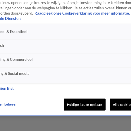
ieuw openen om je keuzes te wijzigen of om je toestemming in te trekken door
ellingen onder aan de webpagina te klikken. Je selecties zullen overal binnen o
orden doorgevoerd.
Raadpleeg onze Cookieverklaring voor meer informatie.
ale Diensten.
eel & Essentieel
sch
sing & Commercieel
ng & Social media
jen lijst
en beheren
Huidige keuze opslaan
Alle cookie