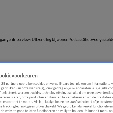
lgangen
Interviews
Uitzending bijwonen
Podcast
Shop
Veelgesteld
ijwonen
ookievoorkeuren
e
28
partners gebruiken cookies en vergelijkbare technieken om informatie te
s gebruiker van onze website(s), jouw gedrag en jouw apparaten. Als je „Alle co
” selecteert, worden trackingtechnologieën ingeschakeld om onze advertenties
personaliseren, onze producten en diensten te verbeteren en om de prestaties 
s en content te meten. Als je „Huidige keuze opslaan” selecteert of je toestemm
e trackingtechnologieën uitgeschakeld. We gebruiken dan enkel functionele en
de website goed te laten functioneren en veilig te houden. Je kunt dit menu op