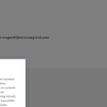
e vragen
Kijkersvraag insturen
 verzamelen
okies
 en content
van
ing intrekt,
 essentiële
 ieder