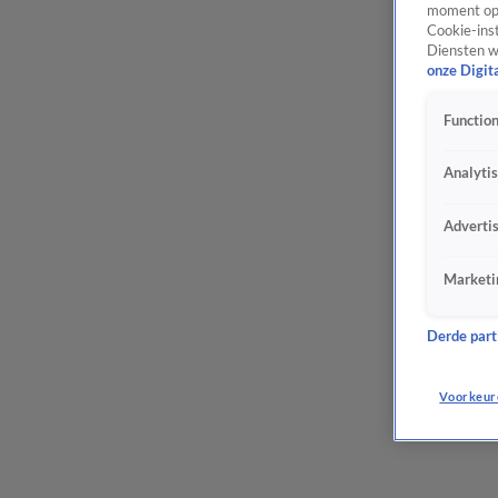
moment opn
Cookie-inst
Diensten w
onze Digit
Function
Analyti
Adverti
Marketi
Derde parti
Voorkeur