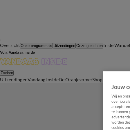
Overzicht
In de Wande
Onze programma's
Uitzendingen
Onze gezichten
Volg Vandaag Inside
Zoeken
Uitzendingen
Vandaag Inside
De Oranjezomer
Shop
Uitzending b
Jouw c
Wij en onz
over jou al
accepteren
te kunnen 
advertentie
worden dez
cookies om 