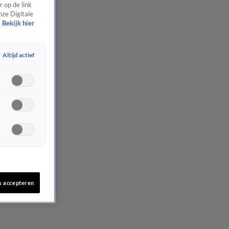
 op de link
nze Digitale
Bekijk hier
Altijd actief
s accepteren