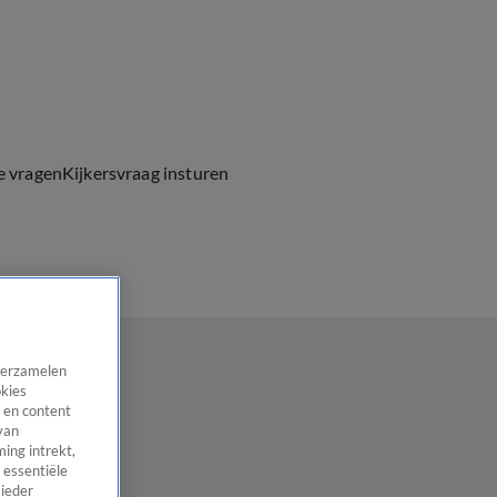
e vragen
Kijkersvraag insturen
 verzamelen
okies
 en content
van
ing intrekt,
 essentiële
 ieder