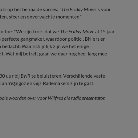
ots op het behaalde succes: "
The Friday Move
is voor
asten, sfeer en onverwachte momenten."
an toe: "We zijn trots dat we
The Friday Move
al 15 jaar
e perfecte gangmaker, waardoor politici, BN’ers en
 bedacht. Waarschijnlijk zijn we het enige
dt. Wat mij betreft gaan we daar nog heel lang mee
30 uur bij
BNR
te beluisteren. Verschillende vaste
lan Yeşilgöz en Gijs Rademakers zijn te gast.
oie woorden over voor Wilfred als radiopresentator.