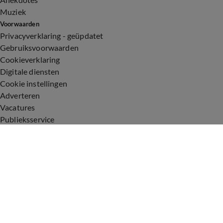
Muziek
Voorwaarden
Privacyverklaring - geüpdatet
Gebruiksvoorwaarden
Cookieverklaring
Digitale diensten
Cookie instellingen
Adverteren
Vacatures
Publieksservice
Toegankelijkheid
Uitzendingen
Vandaag Inside
De Oranjezomer
De Oranjezondag
Veronica Inside
Veronica Offside
Volg Vandaag Inside