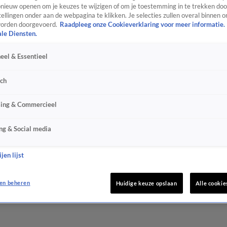
ieuw openen om je keuzes te wijzigen of om je toestemming in te trekken door
ellingen onder aan de webpagina te klikken. Je selecties zullen overal binnen o
orden doorgevoerd.
Raadpleeg onze Cookieverklaring voor meer informatie.
ale Diensten.
eel & Essentieel
sch
sing & Commercieel
ng & Social media
jen lijst
en beheren
Huidige keuze opslaan
Alle cookie