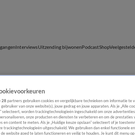
lgangen
Interviews
Uitzending bijwonen
Podcast
Shop
Veelgesteld
ijwonen
ookievoorkeuren
e
28
partners gebruiken cookies en vergelijkbare technieken om informatie te
s gebruiker van onze website(s), jouw gedrag en jouw apparaten. Als je „Alle co
” selecteert, worden trackingtechnologieën ingeschakeld om onze advertenties
personaliseren, onze producten en diensten te verbeteren en om de prestaties 
s en content te meten. Als je „Huidige keuze opslaan” selecteert of je toestemm
e trackingtechnologieën uitgeschakeld. We gebruiken dan enkel functionele en
de website goed te laten functioneren en veilig te houden. Je kunt dit menu op