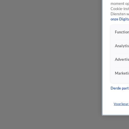
moment opn
Cookie-inst
Diensten w
onze Digit
Function
Analyti
Adverti
Marketi
Derde parti
Voorkeur