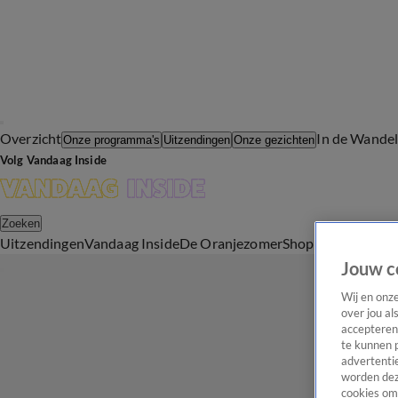
Overzicht
In de Wande
Onze programma's
Uitzendingen
Onze gezichten
Volg Vandaag Inside
Zoeken
Uitzendingen
Vandaag Inside
De Oranjezomer
Shop
Uitzending b
Jouw c
Wij en onz
over jou al
accepteren
te kunnen 
advertentie
worden dez
cookies om 