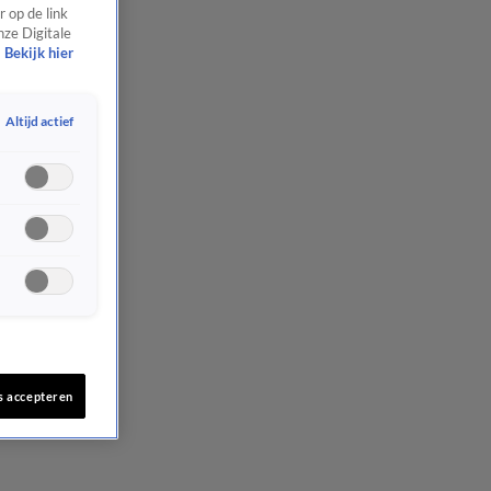
 op de link
nze Digitale
Bekijk hier
Altijd actief
s accepteren