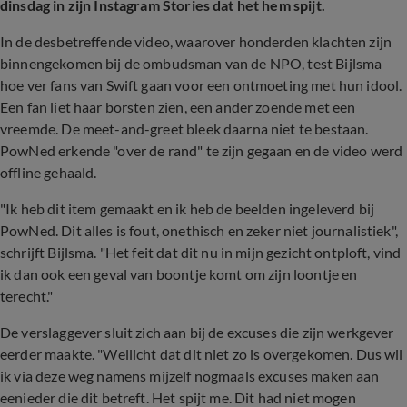
dinsdag in zijn Instagram Stories dat het hem spijt.
In de desbetreffende video, waarover honderden klachten zijn
binnengekomen bij de ombudsman van de NPO, test Bijlsma
hoe ver fans van Swift gaan voor een ontmoeting met hun idool.
Een fan liet haar borsten zien, een ander zoende met een
vreemde. De meet-and-greet bleek daarna niet te bestaan.
PowNed erkende "over de rand" te zijn gegaan en de video werd
offline gehaald.
"Ik heb dit item gemaakt en ik heb de beelden ingeleverd bij
PowNed. Dit alles is fout, onethisch en zeker niet journalistiek",
schrijft Bijlsma. "Het feit dat dit nu in mijn gezicht ontploft, vind
ik dan ook een geval van boontje komt om zijn loontje en
terecht."
De verslaggever sluit zich aan bij de excuses die zijn werkgever
eerder maakte. "Wellicht dat dit niet zo is overgekomen. Dus wil
ik via deze weg namens mijzelf nogmaals excuses maken aan
eenieder die dit betreft. Het spijt me. Dit had niet mogen