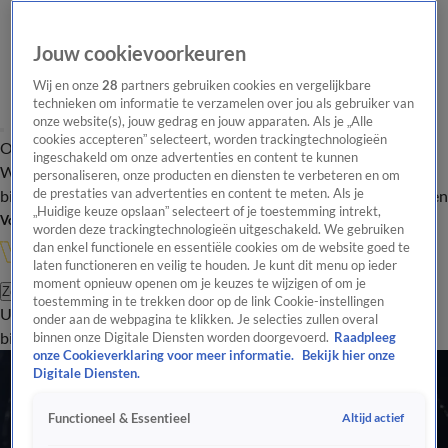
Jouw cookievoorkeuren
Wij en onze
28
partners gebruiken cookies en vergelijkbare
technieken om informatie te verzamelen over jou als gebruiker van
onze website(s), jouw gedrag en jouw apparaten. Als je „Alle
cookies accepteren” selecteert, worden trackingtechnologieën
Overzicht
In de
Onze programma's
Uitzendingen
Onze gezichten
ingeschakeld om onze advertenties en content te kunnen
Wandelgangen
Interviews
Uitzending
personaliseren, onze producten en diensten te verbeteren en om
bijwonen
de prestaties van advertenties en content te meten. Als je
Podcast
Shop
Veelgestelde vragen
Kijkersvraag insturen
„Huidige keuze opslaan” selecteert of je toestemming intrekt,
Volg Vandaag Inside
worden deze trackingtechnologieën uitgeschakeld. We gebruiken
dan enkel functionele en essentiële cookies om de website goed te
laten functioneren en veilig te houden. Je kunt dit menu op ieder
moment opnieuw openen om je keuzes te wijzigen of om je
Zoeken
toestemming in te trekken door op de link Cookie-instellingen
Uitzendingen
Vandaag Inside
De Oranjezomer
Shop
Uitzending
onder aan de webpagina te klikken. Je selecties zullen overal
bijwonen
binnen onze Digitale Diensten worden doorgevoerd.
Raadpleeg
onze Cookieverklaring voor meer informatie.
Bekijk hier onze
Digitale Diensten.
Altijd actief
Functioneel & Essentieel