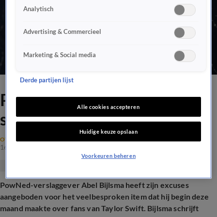
Analytisch
Advertising & Commercieel
Marketing & Social media
Derde partijen lijst
PowNed-verslaggever zegt
Alle cookies accepteren
sorry voor Taylor Swift-item
Huidige keuze opslaan
OVERIGE MEDIA
16 juli 2024, 18:23
Voorkeuren beheren
PowNed-verslaggever Abel Bijlsma heeft zijn excuses
aangeboden voor het veelbesproken item dat hij begin deze
maand maakte over fans van Taylor Swift. Bijlsma schrijft