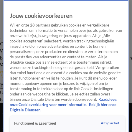
Jouw cookievoorkeuren
Wij en onze
28
partners gebruiken cookies en vergelijkbare
technieken om informatie te verzamelen over jou als gebruiker van
onze website(s), jouw gedrag en jouw apparaten. Als je „Alle
cookies accepteren” selecteert, worden trackingtechnologieën
Overzicht
In de
Onze programma's
Uitzendingen
Onze gezichten
ingeschakeld om onze advertenties en content te kunnen
Wandelgangen
Interviews
Uitzending
personaliseren, onze producten en diensten te verbeteren en om
bijwonen
de prestaties van advertenties en content te meten. Als je
Podcast
Shop
Veelgestelde vragen
Kijkersvraag insturen
„Huidige keuze opslaan” selecteert of je toestemming intrekt,
Volg Vandaag Inside
worden deze trackingtechnologieën uitgeschakeld. We gebruiken
dan enkel functionele en essentiële cookies om de website goed te
laten functioneren en veilig te houden. Je kunt dit menu op ieder
moment opnieuw openen om je keuzes te wijzigen of om je
Zoeken
toestemming in te trekken door op de link Cookie-instellingen
Uitzendingen
Vandaag Inside
De Oranjezomer
Shop
Uitzending
onder aan de webpagina te klikken. Je selecties zullen overal
bijwonen
binnen onze Digitale Diensten worden doorgevoerd.
Raadpleeg
onze Cookieverklaring voor meer informatie.
Bekijk hier onze
Sam van Royen: ‘Waarom zijn we bang voor
Digitale Diensten.
mensen die winnen?’
Altijd actief
Functioneel & Essentieel
24 mei 2026, 23:36