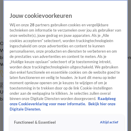
Jouw cookievoorkeuren
Wij en onze
28
partners gebruiken cookies en vergelijkbare
technieken om informatie te verzamelen over jou als gebruiker van
onze website(s), jouw gedrag en jouw apparaten. Als je „Alle
cookies accepteren” selecteert, worden trackingtechnologieën
Overzicht
In de
Onze programma's
Uitzendingen
Onze gezichten
ingeschakeld om onze advertenties en content te kunnen
Wandelgangen
Interviews
Uitzending
personaliseren, onze producten en diensten te verbeteren en om
bijwonen
de prestaties van advertenties en content te meten. Als je
Podcast
Shop
Veelgestelde vragen
Kijkersvraag insturen
„Huidige keuze opslaan” selecteert of je toestemming intrekt,
Volg Vandaag Inside
worden deze trackingtechnologieën uitgeschakeld. We gebruiken
dan enkel functionele en essentiële cookies om de website goed te
laten functioneren en veilig te houden. Je kunt dit menu op ieder
moment opnieuw openen om je keuzes te wijzigen of om je
Zoeken
toestemming in te trekken door op de link Cookie-instellingen
Uitzendingen
Vandaag Inside
De Oranjezomer
Shop
Uitzending
onder aan de webpagina te klikken. Je selecties zullen overal
bijwonen
binnen onze Digitale Diensten worden doorgevoerd.
Raadpleeg
onze Cookieverklaring voor meer informatie.
Bekijk hier onze
Digitale Diensten.
Altijd actief
Functioneel & Essentieel