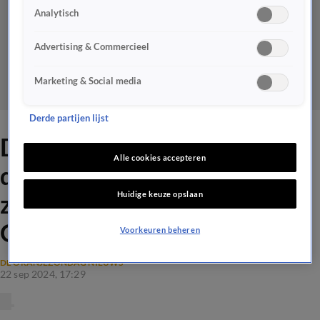
Analytisch
Advertising & Commercieel
Marketing & Social media
Derde partijen lijst
Douwe Bob en Jeroen van
Alle cookies accepteren
der Boom treden
Huidige keuze opslaan
zondagavond op bij De
Oranjezondag
Voorkeuren beheren
DE ORANJEZONDAG NIEUWS
22 sep 2024, 17:29