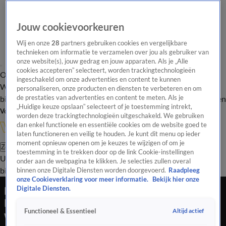
Jouw cookievoorkeuren
Wij en onze
28
partners gebruiken cookies en vergelijkbare
technieken om informatie te verzamelen over jou als gebruiker van
onze website(s), jouw gedrag en jouw apparaten. Als je „Alle
cookies accepteren” selecteert, worden trackingtechnologieën
Overzicht
In de
Onze programma's
Uitzendingen
Onze gezichten
ingeschakeld om onze advertenties en content te kunnen
Wandelgangen
Interviews
Uitzending
personaliseren, onze producten en diensten te verbeteren en om
bijwonen
de prestaties van advertenties en content te meten. Als je
Podcast
Shop
Veelgestelde vragen
Kijkersvraag insturen
„Huidige keuze opslaan” selecteert of je toestemming intrekt,
Volg Vandaag Inside
worden deze trackingtechnologieën uitgeschakeld. We gebruiken
dan enkel functionele en essentiële cookies om de website goed te
laten functioneren en veilig te houden. Je kunt dit menu op ieder
moment opnieuw openen om je keuzes te wijzigen of om je
Zoeken
toestemming in te trekken door op de link Cookie-instellingen
Uitzendingen
Vandaag Inside
De Oranjezomer
Shop
Uitzending
onder aan de webpagina te klikken. Je selecties zullen overal
bijwonen
binnen onze Digitale Diensten worden doorgevoerd.
Raadpleeg
onze Cookieverklaring voor meer informatie.
Bekijk hier onze
Marc Martel (zangstem in film Bohemian
Digitale Diensten.
Rhapsody) opent De Oranjezomer op prachtige
Altijd actief
Functioneel & Essentieel
wijze!