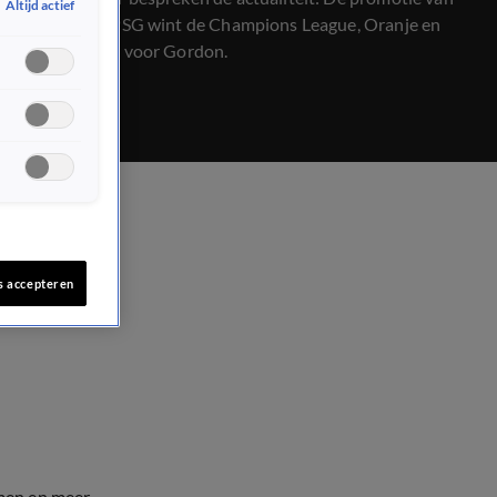
Altijd actief
Schalke 04, PSG wint de Champions League, Oranje en
mentale klap voor Gordon.
s accepteren
men en meer.