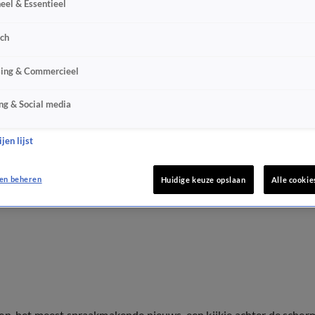
eel & Essentieel
sch
sing & Commercieel
ng & Social media
jen lijst
en beheren
Huidige keuze opslaan
Alle cookie
ten, het meest spraakmakende nieuws, een kijkje achter de scher