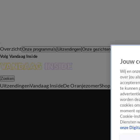
Overzicht
In de Wande
Onze programma's
Uitzendingen
Onze gezichten
Volg Vandaag Inside
Jouw c
Wij en onz
over jou al
Zoeken
accepteren
Uitzendingen
Vandaag Inside
De Oranjezomer
Shop
Uitzending b
te kunnen 
advertentie
worden dez
cookies om 
moment opn
Cookie-inst
Diensten w
onze Digit