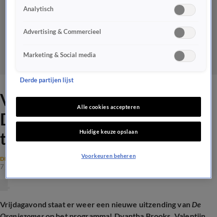
Analytisch
Advertising & Commercieel
Marketing & Social media
Derde partijen lijst
Valentijn Driessen en
Alle cookies accepteren
Dyantha Brooks vrijdag aan
Huidige keuze opslaan
tafel bij De Oranjezomer!
Voorkeuren beheren
DE ORANJEZOMER NIEUWS
7 juni 2024, 16:27
Vrijdagavond staat er weer een nieuwe uitzending van
De
Oranjezomer
op het programma! Dyantha Brooks, Valentijn