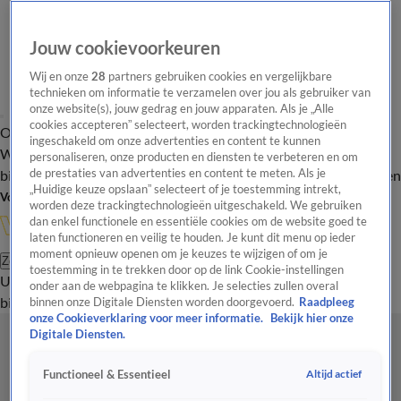
Jouw cookievoorkeuren
Wij en onze
28
partners gebruiken cookies en vergelijkbare
technieken om informatie te verzamelen over jou als gebruiker van
onze website(s), jouw gedrag en jouw apparaten. Als je „Alle
cookies accepteren” selecteert, worden trackingtechnologieën
Overzicht
In de
Onze programma's
Uitzendingen
Onze gezichten
ingeschakeld om onze advertenties en content te kunnen
Wandelgangen
Interviews
Uitzending
personaliseren, onze producten en diensten te verbeteren en om
bijwonen
de prestaties van advertenties en content te meten. Als je
Podcast
Shop
Veelgestelde vragen
Kijkersvraag insturen
„Huidige keuze opslaan” selecteert of je toestemming intrekt,
Volg Vandaag Inside
worden deze trackingtechnologieën uitgeschakeld. We gebruiken
dan enkel functionele en essentiële cookies om de website goed te
laten functioneren en veilig te houden. Je kunt dit menu op ieder
moment opnieuw openen om je keuzes te wijzigen of om je
Zoeken
toestemming in te trekken door op de link Cookie-instellingen
Uitzendingen
Vandaag Inside
De Oranjezomer
Shop
Uitzending
onder aan de webpagina te klikken. Je selecties zullen overal
bijwonen
binnen onze Digitale Diensten worden doorgevoerd.
Raadpleeg
onze Cookieverklaring voor meer informatie.
Bekijk hier onze
Digitale Diensten.
Altijd actief
Functioneel & Essentieel