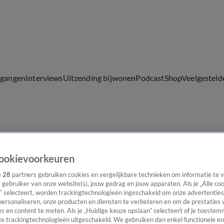
lgangen
Interviews
Uitzending bijwonen
Podcast
Shop
Veelgesteld
ijwonen
ookievoorkeuren
e
28
partners gebruiken cookies en vergelijkbare technieken om informatie te
s gebruiker van onze website(s), jouw gedrag en jouw apparaten. Als je „Alle co
” selecteert, worden trackingtechnologieën ingeschakeld om onze advertenties
personaliseren, onze producten en diensten te verbeteren en om de prestaties 
s en content te meten. Als je „Huidige keuze opslaan” selecteert of je toestemm
e trackingtechnologieën uitgeschakeld. We gebruiken dan enkel functionele en