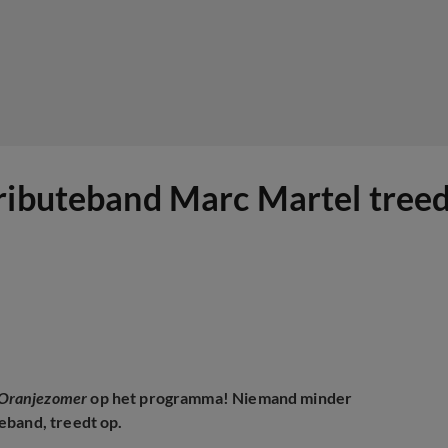
ributeband Marc Martel treed
Oranjezomer
op het programma! Niemand minder
eband, treedt op.