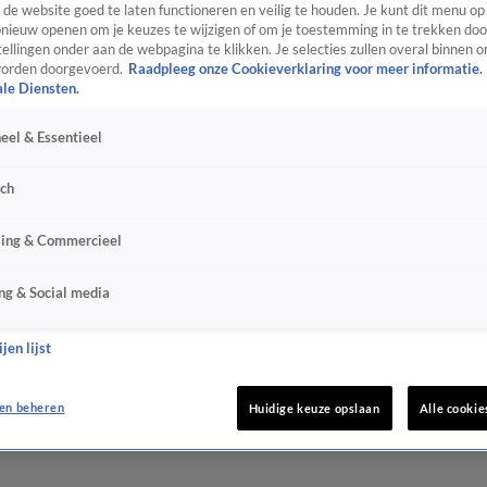
de website goed te laten functioneren en veilig te houden. Je kunt dit menu op
ieuw openen om je keuzes te wijzigen of om je toestemming in te trekken door
ellingen onder aan de webpagina te klikken. Je selecties zullen overal binnen o
orden doorgevoerd.
Raadpleeg onze Cookieverklaring voor meer informatie.
ale Diensten.
eel & Essentieel
sch
sing & Commercieel
ng & Social media
jen lijst
en beheren
Huidige keuze opslaan
Alle cookie