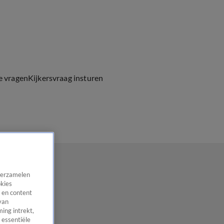
e vragen
Kijkersvraag insturen
 verzamelen
okies
 en content
van
ing intrekt,
 essentiële