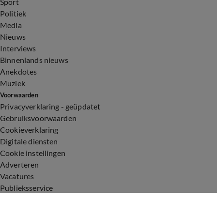
Sport
Politiek
Media
Nieuws
Interviews
Binnenlands nieuws
Anekdotes
Muziek
Voorwaarden
Privacyverklaring - geüpdatet
Gebruiksvoorwaarden
Cookieverklaring
Digitale diensten
Cookie instellingen
Adverteren
Vacatures
Publieksservice
Toegankelijkheid
Uitzendingen