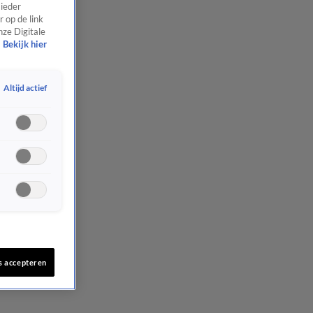
 ieder
 op de link
nze Digitale
Bekijk hier
Altijd actief
s accepteren