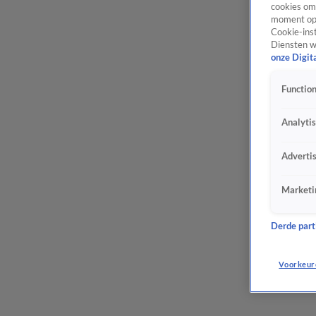
cookies om 
moment opn
Cookie-inst
Diensten w
onze Digit
Function
Analyti
Adverti
Marketi
Derde parti
Voorkeur