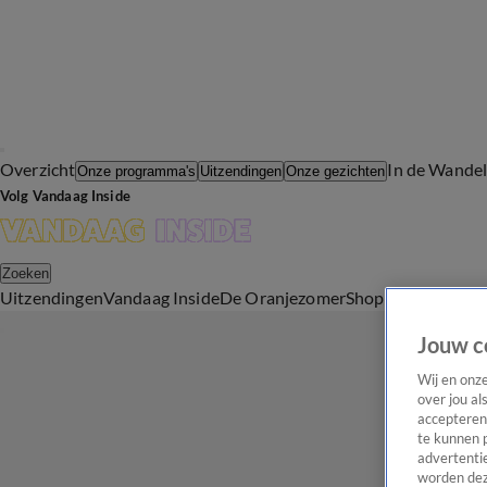
Overzicht
In de Wande
Onze programma's
Uitzendingen
Onze gezichten
Volg Vandaag Inside
Zoeken
Uitzendingen
Vandaag Inside
De Oranjezomer
Shop
Uitzending b
Jouw c
Wij en onz
over jou al
accepteren
te kunnen 
advertentie
worden dez