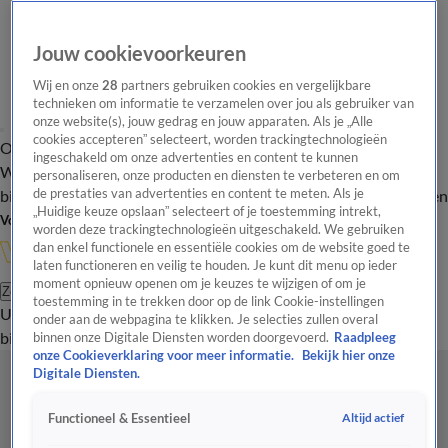
Jouw cookievoorkeuren
Wij en onze
28
partners gebruiken cookies en vergelijkbare
technieken om informatie te verzamelen over jou als gebruiker van
onze website(s), jouw gedrag en jouw apparaten. Als je „Alle
cookies accepteren” selecteert, worden trackingtechnologieën
Overzicht
In de
Onze programma's
Uitzendingen
Onze gezichten
ingeschakeld om onze advertenties en content te kunnen
Wandelgangen
Interviews
Uitzending
personaliseren, onze producten en diensten te verbeteren en om
bijwonen
de prestaties van advertenties en content te meten. Als je
Podcast
Shop
Veelgestelde vragen
Kijkersvraag insturen
„Huidige keuze opslaan” selecteert of je toestemming intrekt,
Volg Vandaag Inside
worden deze trackingtechnologieën uitgeschakeld. We gebruiken
dan enkel functionele en essentiële cookies om de website goed te
laten functioneren en veilig te houden. Je kunt dit menu op ieder
moment opnieuw openen om je keuzes te wijzigen of om je
Zoeken
toestemming in te trekken door op de link Cookie-instellingen
Uitzendingen
Vandaag Inside
De Oranjezomer
Shop
Uitzending
onder aan de webpagina te klikken. Je selecties zullen overal
bijwonen
binnen onze Digitale Diensten worden doorgevoerd.
Raadpleeg
onze Cookieverklaring voor meer informatie.
Bekijk hier onze
Digitale Diensten.
Altijd actief
Functioneel & Essentieel