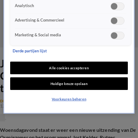
Analytisch
Advertising & Commercieel
Marketing & Social media
Derde partijen lijst
Jort Kelder en Rutger
Alle cookies accepteren
Castricum woensdag aan
Huidige keuze opslaan
tafel bij De Oranjezomer!
Voorkeuren beheren
DE ORANJEZOMER NIEUWS
12 juni 2024, 16:03
Woensdagavond staat er weer een nieuwe uitzending van
De
Oranjezomer
op het programma! Jort Kelder, Rutger