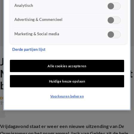
Analytisch
Advertising & Commercieel
Marketing & Social media
Derde partijen lijst
Jip van den Bos en Raymond
Alle cookies accepteren
Mens en vrijdagavond te gast
Huidige keuze opslaan
bij De Oranjezomer!
Voorkeuren beheren
DE ORANJEZOMER NIEUWS
19 juli 2024, 16:55
Vrijdagavond staat er weer een nieuwe uitzending van
De
Oranjezomer
op het programma! Jack van Gelder zit de hele