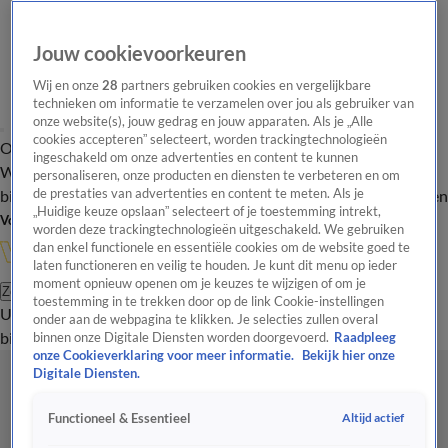
Jouw cookievoorkeuren
Wij en onze
28
partners gebruiken cookies en vergelijkbare
technieken om informatie te verzamelen over jou als gebruiker van
onze website(s), jouw gedrag en jouw apparaten. Als je „Alle
cookies accepteren” selecteert, worden trackingtechnologieën
Overzicht
In de
Onze programma's
Uitzendingen
Onze gezichten
ingeschakeld om onze advertenties en content te kunnen
Wandelgangen
Interviews
Uitzending
personaliseren, onze producten en diensten te verbeteren en om
bijwonen
de prestaties van advertenties en content te meten. Als je
Podcast
Shop
Veelgestelde vragen
Kijkersvraag insturen
„Huidige keuze opslaan” selecteert of je toestemming intrekt,
Volg Vandaag Inside
worden deze trackingtechnologieën uitgeschakeld. We gebruiken
dan enkel functionele en essentiële cookies om de website goed te
laten functioneren en veilig te houden. Je kunt dit menu op ieder
moment opnieuw openen om je keuzes te wijzigen of om je
Zoeken
toestemming in te trekken door op de link Cookie-instellingen
Uitzendingen
Vandaag Inside
De Oranjezomer
Shop
Uitzending
onder aan de webpagina te klikken. Je selecties zullen overal
bijwonen
binnen onze Digitale Diensten worden doorgevoerd.
Raadpleeg
onze Cookieverklaring voor meer informatie.
Bekijk hier onze
Digitale Diensten.
Altijd actief
Functioneel & Essentieel