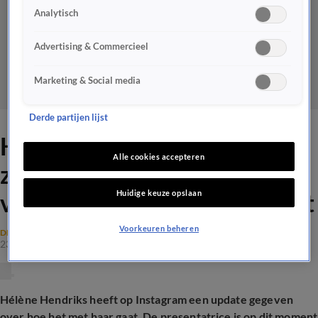
Analytisch
Advertising & Commercieel
Marketing & Social media
Derde partijen lijst
Hélène Hendriks laat van
Alle cookies accepteren
zich horen op Instagram en
Huidige keuze opslaan
vertelt hoe het met haar gaat
Voorkeuren beheren
DE ORANJEZOMER NIEUWS
23 juni 2025, 13:44
Hélène Hendriks heeft op Instagram een update gegeven
over hoe het met haar gaat. De presentatrice is op dit moment