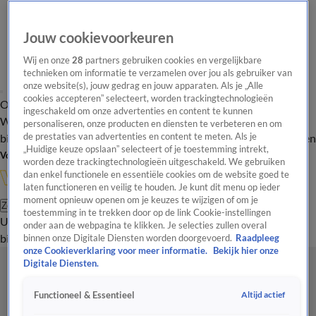
Jouw cookievoorkeuren
Wij en onze
28
partners gebruiken cookies en vergelijkbare
technieken om informatie te verzamelen over jou als gebruiker van
onze website(s), jouw gedrag en jouw apparaten. Als je „Alle
cookies accepteren” selecteert, worden trackingtechnologieën
Overzicht
In de
Onze programma's
Uitzendingen
Onze gezichten
ingeschakeld om onze advertenties en content te kunnen
Wandelgangen
Interviews
Uitzending
personaliseren, onze producten en diensten te verbeteren en om
bijwonen
de prestaties van advertenties en content te meten. Als je
Podcast
Shop
Veelgestelde vragen
Kijkersvraag insturen
„Huidige keuze opslaan” selecteert of je toestemming intrekt,
Volg Vandaag Inside
worden deze trackingtechnologieën uitgeschakeld. We gebruiken
dan enkel functionele en essentiële cookies om de website goed te
laten functioneren en veilig te houden. Je kunt dit menu op ieder
moment opnieuw openen om je keuzes te wijzigen of om je
Zoeken
toestemming in te trekken door op de link Cookie-instellingen
Uitzendingen
Vandaag Inside
De Oranjezomer
Shop
Uitzending
onder aan de webpagina te klikken. Je selecties zullen overal
bijwonen
binnen onze Digitale Diensten worden doorgevoerd.
Raadpleeg
onze Cookieverklaring voor meer informatie.
Bekijk hier onze
Digitale Diensten.
Altijd actief
Functioneel & Essentieel