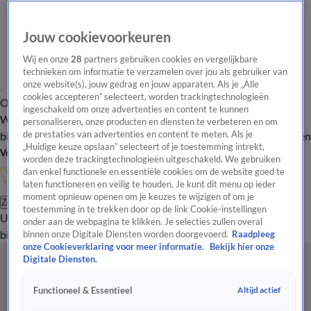
Jouw cookievoorkeuren
Wij en onze
28
partners gebruiken cookies en vergelijkbare
technieken om informatie te verzamelen over jou als gebruiker van
onze website(s), jouw gedrag en jouw apparaten. Als je „Alle
cookies accepteren” selecteert, worden trackingtechnologieën
Overzicht
In de
Onze programma's
Uitzendingen
Onze gezichten
ingeschakeld om onze advertenties en content te kunnen
Wandelgangen
Interviews
Uitzending
personaliseren, onze producten en diensten te verbeteren en om
bijwonen
de prestaties van advertenties en content te meten. Als je
Podcast
Shop
Veelgestelde vragen
Kijkersvraag insturen
„Huidige keuze opslaan” selecteert of je toestemming intrekt,
Volg Vandaag Inside
worden deze trackingtechnologieën uitgeschakeld. We gebruiken
dan enkel functionele en essentiële cookies om de website goed te
laten functioneren en veilig te houden. Je kunt dit menu op ieder
moment opnieuw openen om je keuzes te wijzigen of om je
Zoeken
toestemming in te trekken door op de link Cookie-instellingen
Uitzendingen
Vandaag Inside
De Oranjezomer
Shop
Uitzending
onder aan de webpagina te klikken. Je selecties zullen overal
bijwonen
binnen onze Digitale Diensten worden doorgevoerd.
Raadpleeg
onze Cookieverklaring voor meer informatie.
Bekijk hier onze
Digitale Diensten.
Altijd actief
Functioneel & Essentieel