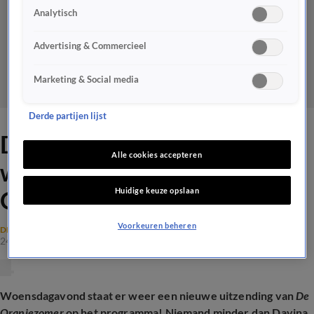
Analytisch
Advertising & Commercieel
Marketing & Social media
Derde partijen lijst
Davina Michelle treedt
Alle cookies accepteren
woensdagavond op bij De
Huidige keuze opslaan
Oranjezomer!
Voorkeuren beheren
DE ORANJEZOMER NIEUWS
24 juli 2024, 18:37
Woensdagavond staat er weer een nieuwe uitzending van
De
Oranjezomer
op het programma! Niemand minder dan Davina