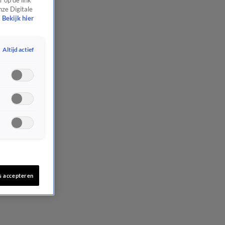
 op de link
nze Digitale
Bekijk hier
Altijd actief
s accepteren