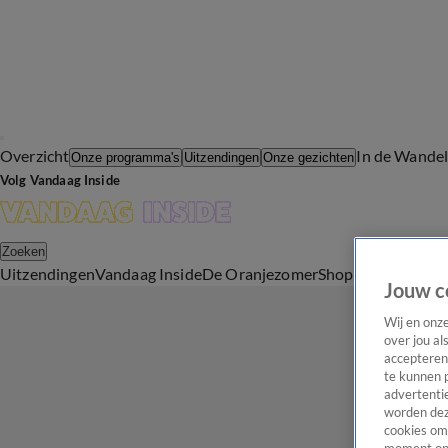
Overzicht
In de Wande
Onze programma's
Uitzendingen
Onze gezichten
Volg Vandaag Inside
Zoeken
Uitzendingen
Vandaag Inside
De Oranjezomer
Shop
Uitzending b
Jouw c
Wij en onz
over jou al
accepteren
te kunnen 
advertentie
worden dez
cookies om 