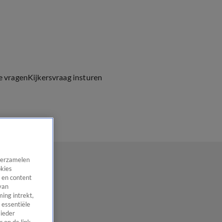
e vragen
Kijkersvraag insturen
 verzamelen
okies
 en content
van
ing intrekt,
 essentiële
 ieder