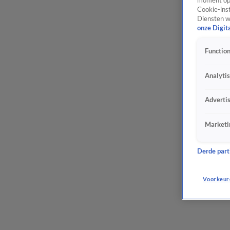
moment opn
Cookie-inst
Diensten w
onze Digit
Function
Analyti
Adverti
Marketi
Derde parti
Voorkeur