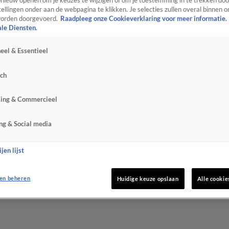
ieuw openen om je keuzes te wijzigen of om je toestemming in te trekken door
ellingen onder aan de webpagina te klikken. Je selecties zullen overal binnen o
orden doorgevoerd.
Raadpleeg onze Cookieverklaring voor meer informatie.
ale Diensten.
eel & Essentieel
sch
sing & Commercieel
ng & Social media
jen lijst
en beheren
Huidige keuze opslaan
Alle cookie