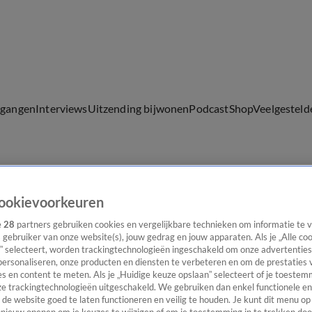
lgangen
Interviews
Uitzending bijwonen
Podcast
Shop
Veelgesteld
ijwonen
ookievoorkeuren
e
28
partners gebruiken cookies en vergelijkbare technieken om informatie te
s gebruiker van onze website(s), jouw gedrag en jouw apparaten. Als je „Alle co
” selecteert, worden trackingtechnologieën ingeschakeld om onze advertenties
personaliseren, onze producten en diensten te verbeteren en om de prestaties 
s en content te meten. Als je „Huidige keuze opslaan” selecteert of je toestemm
e trackingtechnologieën uitgeschakeld. We gebruiken dan enkel functionele en
de website goed te laten functioneren en veilig te houden. Je kunt dit menu op