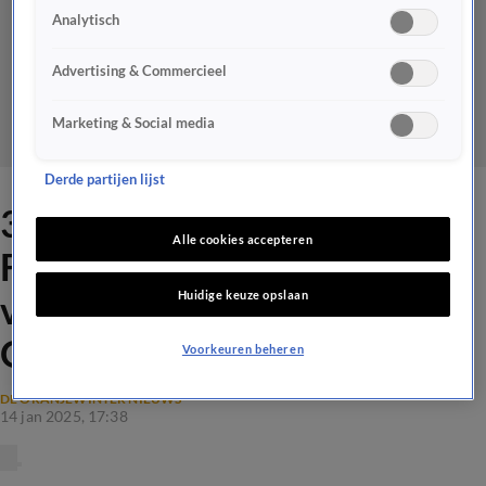
Analytisch
Advertising & Commercieel
Marketing & Social media
Derde partijen lijst
3 Minutes of Fame-sensatie
Alle cookies accepteren
Floris van Delft treedt
Huidige keuze opslaan
vanavond op bij De
Oranjewinter!
Voorkeuren beheren
DE ORANJEWINTER NIEUWS
14 jan 2025, 17:38