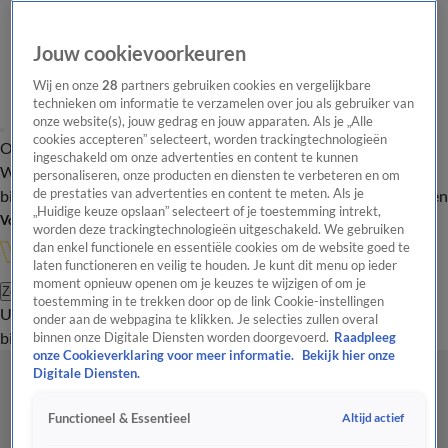
Jouw cookievoorkeuren
Wij en onze
28
partners gebruiken cookies en vergelijkbare
technieken om informatie te verzamelen over jou als gebruiker van
onze website(s), jouw gedrag en jouw apparaten. Als je „Alle
cookies accepteren” selecteert, worden trackingtechnologieën
Overzicht
In de
Onze programma's
Uitzendingen
Onze gezichten
ingeschakeld om onze advertenties en content te kunnen
Wandelgangen
Interviews
Uitzending
personaliseren, onze producten en diensten te verbeteren en om
bijwonen
de prestaties van advertenties en content te meten. Als je
Podcast
Shop
Veelgestelde vragen
Kijkersvraag insturen
„Huidige keuze opslaan” selecteert of je toestemming intrekt,
Volg Vandaag Inside
worden deze trackingtechnologieën uitgeschakeld. We gebruiken
dan enkel functionele en essentiële cookies om de website goed te
laten functioneren en veilig te houden. Je kunt dit menu op ieder
moment opnieuw openen om je keuzes te wijzigen of om je
Zoeken
toestemming in te trekken door op de link Cookie-instellingen
Uitzendingen
Vandaag Inside
De Oranjezomer
Shop
Uitzending
onder aan de webpagina te klikken. Je selecties zullen overal
bijwonen
binnen onze Digitale Diensten worden doorgevoerd.
Raadpleeg
onze Cookieverklaring voor meer informatie.
Bekijk hier onze
Digitale Diensten.
Altijd actief
Functioneel & Essentieel