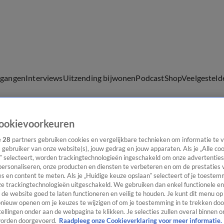
lgangen
Interviews
Uitzending bijwonen
Podcast
Shop
Veelgesteld
ookievoorkeuren
ijwonen
e
28
partners gebruiken cookies en vergelijkbare technieken om informatie te
s gebruiker van onze website(s), jouw gedrag en jouw apparaten. Als je „Alle co
” selecteert, worden trackingtechnologieën ingeschakeld om onze advertenties
personaliseren, onze producten en diensten te verbeteren en om de prestaties 
s en content te meten. Als je „Huidige keuze opslaan” selecteert of je toestemm
e trackingtechnologieën uitgeschakeld. We gebruiken dan enkel functionele en
de website goed te laten functioneren en veilig te houden. Je kunt dit menu op
ieuw openen om je keuzes te wijzigen of om je toestemming in te trekken door
ellingen onder aan de webpagina te klikken. Je selecties zullen overal binnen o
orden doorgevoerd.
Raadpleeg onze Cookieverklaring voor meer informatie.