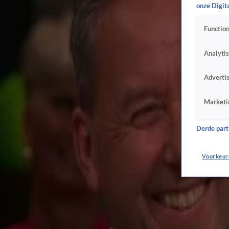
onze Digit
Hélène Hendriks corrigeert gast in live uitzending na appje: 'Je zit uit je nek te lullen!'
15 jan, 23:53
Function
Charl Zingt Shaffy treedt donderdagavond op bij De Oranjewinter!
15 jan, 08:45
Analyti
Sander de Kramer en Frank van Leeuwen donderdagavond te gast bij De Oranjewinter
15 jan, 08:24
Adverti
Nicky van der Gijp: 'Het gaat gelukkig weer heel goed met Jan Boskamp'
14 jan, 22:15
Marketi
MainCourse treedt woensdagavond op bij De Oranjewinter!
14 jan, 12:58
Derde parti
Thomas van Groningen en Ronald Molendijk woensdagavond te gast bij De Oranjewinter
14 jan, 12:09
Voorkeur
Gerard Joling onderbreekt Hélène Hendriks en Raymond Mens: 'Wat een slechte aankond
13 jan, 21:36
Gerard Joling treedt dinsdagavond op bij De Oranjewinter!
13 jan, 11:00
Raymond Mens en Merel Ek dinsdagavond te gast bij De Oranjewinter
13 jan, 10:28