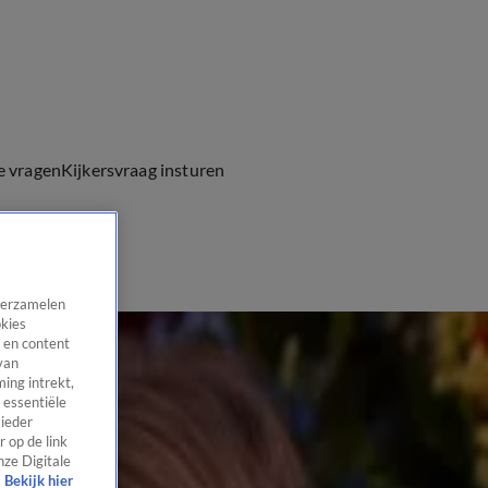
e vragen
Kijkersvraag insturen
 verzamelen
okies
 en content
van
ing intrekt,
 essentiële
 ieder
 op de link
nze Digitale
Bekijk hier