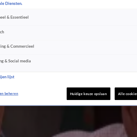
ale Diensten.
eel & Essentieel
sch
sing & Commercieel
ng & Social media
jen lijst
en beheren
iging!'
Huidige keuze opslaan
Alle cookie