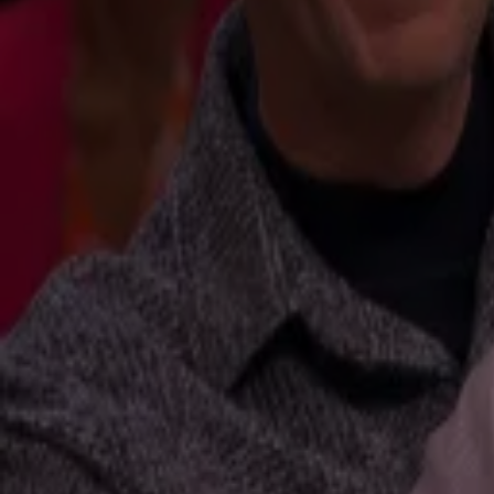
Rob Lamberti (George Michael) treedt maandagavond op bij De Oranjewinter!
12 jan, 09:35
Sam Hagens en Robert Maaskant maandagavond te gast bij De Oranjewinter
12 jan, 08:59
Child Of Destiny treedt vrijdagavond op bij De Oranjewinter!
9 jan, 12:37
Valentijn Driessen en Hans Kraay jr. vrijdagavond te gast bij De Oranjewinter
9 jan, 12:27