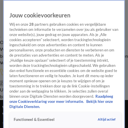
Jouw cookievoorkeuren
Wij en onze
28
partners gebruiken cookies en vergelijkbare
technieken om informatie te verzamelen over jou als gebruiker van
onze website(s), jouw gedrag en jouw apparaten. Als je „Alle
cookies accepteren” selecteert, worden trackingtechnologieën
Overzicht
In de
Onze programma's
Uitzendingen
Onze gezichten
ingeschakeld om onze advertenties en content te kunnen
Wandelgangen
Interviews
Uitzending
personaliseren, onze producten en diensten te verbeteren en om
bijwonen
de prestaties van advertenties en content te meten. Als je
Podcast
Shop
Veelgestelde vragen
Kijkersvraag insturen
„Huidige keuze opslaan” selecteert of je toestemming intrekt,
Volg Vandaag Inside
worden deze trackingtechnologieën uitgeschakeld. We gebruiken
dan enkel functionele en essentiële cookies om de website goed te
laten functioneren en veilig te houden. Je kunt dit menu op ieder
moment opnieuw openen om je keuzes te wijzigen of om je
Zoeken
toestemming in te trekken door op de link Cookie-instellingen
Uitzendingen
Vandaag Inside
De Oranjezomer
Shop
Uitzending
onder aan de webpagina te klikken. Je selecties zullen overal
bijwonen
binnen onze Digitale Diensten worden doorgevoerd.
Raadpleeg
onze Cookieverklaring voor meer informatie.
Bekijk hier onze
Wesley Sneijder over Glory 100 wedstrijd Rico
Digitale Diensten.
Verhoeven
Altijd actief
Functioneel & Essentieel
9 juni 2025, 23:10