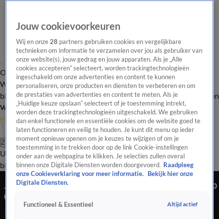
Jouw cookievoorkeuren
Wij en onze
28
partners gebruiken cookies en vergelijkbare
technieken om informatie te verzamelen over jou als gebruiker van
onze website(s), jouw gedrag en jouw apparaten. Als je „Alle
cookies accepteren” selecteert, worden trackingtechnologieën
Overzicht
In de
Onze programma's
Uitzendingen
Onze gezichten
ingeschakeld om onze advertenties en content te kunnen
Wandelgangen
Interviews
Uitzending
personaliseren, onze producten en diensten te verbeteren en om
bijwonen
de prestaties van advertenties en content te meten. Als je
Podcast
Shop
Veelgestelde vragen
Kijkersvraag insturen
„Huidige keuze opslaan” selecteert of je toestemming intrekt,
Volg Vandaag Inside
worden deze trackingtechnologieën uitgeschakeld. We gebruiken
dan enkel functionele en essentiële cookies om de website goed te
laten functioneren en veilig te houden. Je kunt dit menu op ieder
moment opnieuw openen om je keuzes te wijzigen of om je
Zoeken
toestemming in te trekken door op de link Cookie-instellingen
Uitzendingen
Vandaag Inside
De Oranjezomer
Shop
Uitzending
onder aan de webpagina te klikken. Je selecties zullen overal
bijwonen
binnen onze Digitale Diensten worden doorgevoerd.
Raadpleeg
onze Cookieverklaring voor meer informatie.
Bekijk hier onze
Johan en René reageren op geheel eigen wijze op
Digitale Diensten.
GENADELOZE uithaal van Sylvie Meis
Altijd actief
Functioneel & Essentieel
18 apr 2025, 23:18