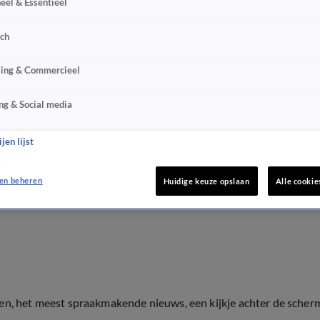
eel & Essentieel
sch
sing & Commercieel
ng & Social media
jen lijst
en beheren
Huidige keuze opslaan
Alle cookie
ten, het meest spraakmakende nieuws, een kijkje achter de scher