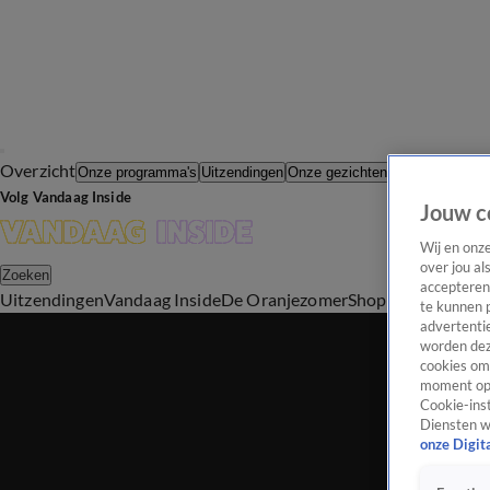
Overzicht
In de Wande
Onze programma's
Uitzendingen
Onze gezichten
Volg Vandaag Inside
Jouw c
Wij en onz
over jou al
Zoeken
accepteren
Uitzendingen
Vandaag Inside
De Oranjezomer
Shop
Uitzending b
te kunnen 
advertentie
worden dez
cookies om 
moment opn
Cookie-inst
Diensten w
onze Digit