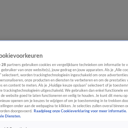
lgangen
Interviews
Uitzending bijwonen
Podcast
Shop
Veelgesteld
ookievoorkeuren
e
28
partners gebruiken cookies en vergelijkbare technieken om informatie te
s gebruiker van onze website(s), jouw gedrag en jouw apparaten. Als je „Alle co
” selecteert, worden trackingtechnologieën ingeschakeld om onze advertenties
ijwonen
personaliseren, onze producten en diensten te verbeteren en om de prestaties 
s en content te meten. Als je „Huidige keuze opslaan” selecteert of je toestemm
e trackingtechnologieën uitgeschakeld. We gebruiken dan enkel functionele en
de website goed te laten functioneren en veilig te houden. Je kunt dit menu op
ieuw openen om je keuzes te wijzigen of om je toestemming in te trekken door
ellingen onder aan de webpagina te klikken. Je selecties zullen overal binnen o
orden doorgevoerd.
Raadpleeg onze Cookieverklaring voor meer informatie.
ale Diensten.