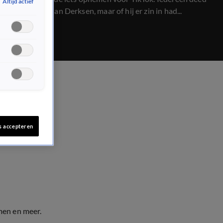
Altijd actief
mee, óók Johan Derksen, maar of hij er zin in had...
s accepteren
men en meer.