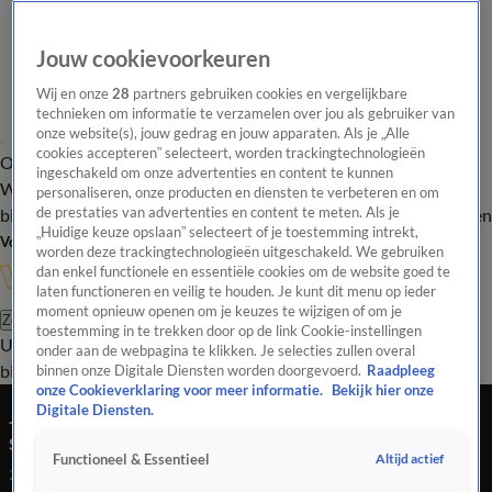
Jouw cookievoorkeuren
Wij en onze
28
partners gebruiken cookies en vergelijkbare
technieken om informatie te verzamelen over jou als gebruiker van
onze website(s), jouw gedrag en jouw apparaten. Als je „Alle
cookies accepteren” selecteert, worden trackingtechnologieën
Overzicht
In de
Onze programma's
Uitzendingen
Onze gezichten
ingeschakeld om onze advertenties en content te kunnen
Wandelgangen
Interviews
Uitzending
personaliseren, onze producten en diensten te verbeteren en om
bijwonen
de prestaties van advertenties en content te meten. Als je
Podcast
Shop
Veelgestelde vragen
Kijkersvraag insturen
„Huidige keuze opslaan” selecteert of je toestemming intrekt,
Volg Vandaag Inside
worden deze trackingtechnologieën uitgeschakeld. We gebruiken
dan enkel functionele en essentiële cookies om de website goed te
laten functioneren en veilig te houden. Je kunt dit menu op ieder
moment opnieuw openen om je keuzes te wijzigen of om je
Zoeken
toestemming in te trekken door op de link Cookie-instellingen
Uitzendingen
Vandaag Inside
De Oranjezomer
Shop
Uitzending
onder aan de webpagina te klikken. Je selecties zullen overal
bijwonen
binnen onze Digitale Diensten worden doorgevoerd.
Raadpleeg
onze Cookieverklaring voor meer informatie.
Bekijk hier onze
Jan Smit na turbulente periode rondom
Digitale Diensten.
scheiding: 'Het gaat goed met mij'
Altijd actief
Functioneel & Essentieel
28 mei 2026, 13:52