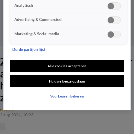
Analytisch
Advertising & Commercieel
Marketing & Social media
Derde partijen lijst
Zieke Martijn Krabbé is weer
Alle cookies accepteren
aan het werk: 'Ik vond het
Huidige keuze opslaan
heel bijzonder om hem te
zien'
Voorkeuren beheren
BN'ERS
2 aug 2024, 10:23