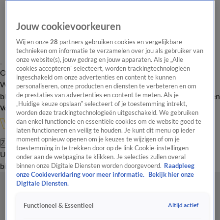
Jouw cookievoorkeuren
Wij en onze
28
partners gebruiken cookies en vergelijkbare
technieken om informatie te verzamelen over jou als gebruiker van
onze website(s), jouw gedrag en jouw apparaten. Als je „Alle
cookies accepteren” selecteert, worden trackingtechnologieën
Overzicht
In de
Onze programma's
Uitzendingen
Onze gezichten
ingeschakeld om onze advertenties en content te kunnen
Wandelgangen
Interviews
Uitzending
personaliseren, onze producten en diensten te verbeteren en om
bijwonen
de prestaties van advertenties en content te meten. Als je
Podcast
Shop
Veelgestelde vragen
Kijkersvraag insturen
„Huidige keuze opslaan” selecteert of je toestemming intrekt,
Volg Vandaag Inside
worden deze trackingtechnologieën uitgeschakeld. We gebruiken
dan enkel functionele en essentiële cookies om de website goed te
laten functioneren en veilig te houden. Je kunt dit menu op ieder
moment opnieuw openen om je keuzes te wijzigen of om je
Zoeken
toestemming in te trekken door op de link Cookie-instellingen
Uitzendingen
Vandaag Inside
De Oranjezomer
Shop
Uitzending
onder aan de webpagina te klikken. Je selecties zullen overal
bijwonen
binnen onze Digitale Diensten worden doorgevoerd.
Raadpleeg
onze Cookieverklaring voor meer informatie.
Bekijk hier onze
Digitale Diensten.
Altijd actief
Functioneel & Essentieel