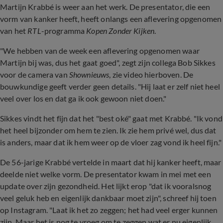
Martijn Krabbé is weer aan het werk. De presentator, die een
vorm van kanker heeft, heeft onlangs een aflevering opgenomen
van het
RTL
-programma
Kopen Zonder Kijken
.
"We hebben van de week een aflevering opgenomen waar
Martijn bij was, dus het gaat goed", zegt zijn collega Bob Sikkes
voor de camera van
Shownieuws
, zie video hierboven. De
bouwkundige geeft verder geen details. "Hij laat er zelf niet heel
veel over los en dat ga ik ook gewoon niet doen."
Sikkes vindt het fijn dat het "best oké" gaat met Krabbé. "Ik vond
het heel bijzonder om hem te zien. Ik zie hem privé wel, dus dat
is anders, maar dat ik hem weer op de vloer zag vond ik heel fijn."
De 56-jarige Krabbé vertelde in maart dat hij kanker heeft, maar
deelde niet welke vorm. De presentator kwam in mei met een
update over zijn gezondheid. Het lijkt erop "dat ik vooralsnog
veel geluk heb en eigenlijk dankbaar moet zijn", schreef hij toen
op Instagram. "Laat ik het zo zeggen; het had veel erger kunnen
zijn. Maar het is nog te vroeg om te zeggen wat er nu eigenlijk