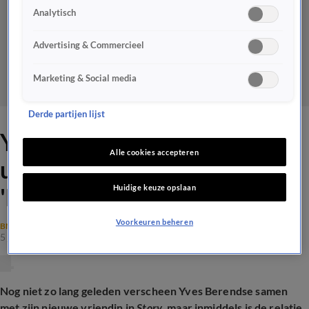
Analytisch
Advertising & Commercieel
Marketing & Social media
Derde partijen lijst
Yves Berendse appt om 4:30
Alle cookies accepteren
uur naar weekblad Story:
Huidige keuze opslaan
'Het is al uit!'
Voorkeuren beheren
BN'ERS
5 juni 2026, 15:12
Nog niet zo lang geleden verscheen Yves Berendse samen
met zijn nieuwe vriendin in
Story
, maar inmiddels is de relatie