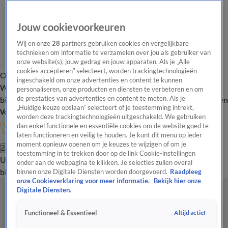
Jouw cookievoorkeuren
Wij en onze
28
partners gebruiken cookies en vergelijkbare
technieken om informatie te verzamelen over jou als gebruiker van
onze website(s), jouw gedrag en jouw apparaten. Als je „Alle
cookies accepteren” selecteert, worden trackingtechnologieën
Overzicht
In de
Onze programma's
Uitzendingen
Onze gezichten
ingeschakeld om onze advertenties en content te kunnen
Wandelgangen
Interviews
Uitzending
personaliseren, onze producten en diensten te verbeteren en om
bijwonen
de prestaties van advertenties en content te meten. Als je
Podcast
Shop
Veelgestelde vragen
Kijkersvraag insturen
„Huidige keuze opslaan” selecteert of je toestemming intrekt,
Volg Vandaag Inside
worden deze trackingtechnologieën uitgeschakeld. We gebruiken
dan enkel functionele en essentiële cookies om de website goed te
laten functioneren en veilig te houden. Je kunt dit menu op ieder
moment opnieuw openen om je keuzes te wijzigen of om je
Zoeken
toestemming in te trekken door op de link Cookie-instellingen
Uitzendingen
Vandaag Inside
De Oranjezomer
Shop
Uitzending
onder aan de webpagina te klikken. Je selecties zullen overal
bijwonen
binnen onze Digitale Diensten worden doorgevoerd.
Raadpleeg
onze Cookieverklaring voor meer informatie.
Bekijk hier onze
Digitale Diensten.
Altijd actief
Functioneel & Essentieel