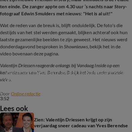
ten einde. De zanger appte om 4.30 uur ’s nachts naar
Story
-
fotograaf Edwin Smulders met nieuws: "Het is al uit!"
Wat de reden van de breuk is, blijft onduidelijk. De foto's die
destijds van het stel werden gemaakt, blijken achteraf ook hun
laatste gezamenlijke beelden te zijn geweest. Het nieuws werd
donderdagavond besproken in
Shownieuws
, bekijk het in de
video bovenaan deze pagina.
Valentijn Driessen reageerde onlangs bij Vandaag Inside op een
Valentijn Driessen reageert bij Vandaag Inside 
keiharde sneer van Yves Berendse. Bekijk het in de onderstaande
op keiharde sneer van zanger Yves Berendse
video.
Door
Online redactie
3:52
Lees ook
Zien: Valentijn Driessen krijgt op zijn
verjaardag sneer cadeau van Yves Berendse