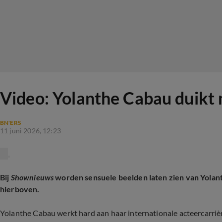
Video: Yolanthe Cabau duikt m
BN'ERS
11 juni 2026, 12:23
Bij
Shownieuws
worden sensuele beelden laten zien van Yolanth
hierboven.
Yolanthe Cabau werkt hard aan haar internationale acteercarriè