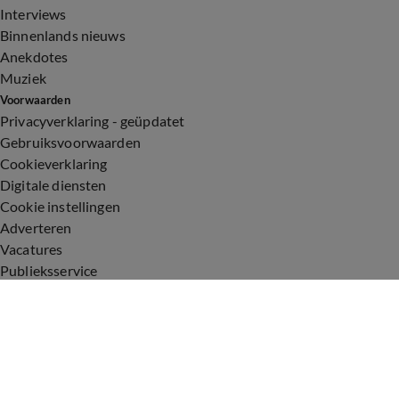
Interviews
Binnenlands nieuws
Anekdotes
Muziek
Voorwaarden
Privacyverklaring - geüpdatet
Gebruiksvoorwaarden
Cookieverklaring
Digitale diensten
Cookie instellingen
Adverteren
Vacatures
Publieksservice
Toegankelijkheid
Uitzendingen
Vandaag Inside
De Oranjezomer
De Oranjezondag
Veronica Inside