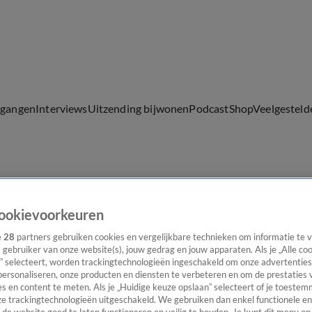
lgangen
Interviews
Uitzending bijwonen
Podcast
Shop
Veelgesteld
ijwonen
ookievoorkeuren
e
28
partners gebruiken cookies en vergelijkbare technieken om informatie te
s gebruiker van onze website(s), jouw gedrag en jouw apparaten. Als je „Alle co
” selecteert, worden trackingtechnologieën ingeschakeld om onze advertenties
personaliseren, onze producten en diensten te verbeteren en om de prestaties 
s en content te meten. Als je „Huidige keuze opslaan” selecteert of je toestemm
e trackingtechnologieën uitgeschakeld. We gebruiken dan enkel functionele en