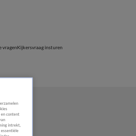
e vragen
Kijkersvraag insturen
 verzamelen
okies
 en content
van
ing intrekt,
 essentiële