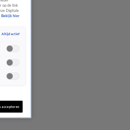
 ieder
 op de link
nze Digitale
Bekijk hier
Altijd actief
s accepteren