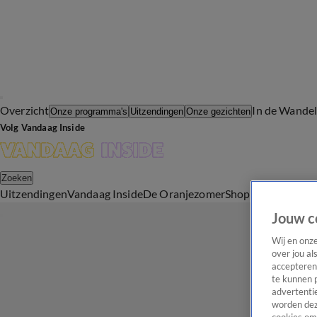
Overzicht
In de Wande
Onze programma's
Uitzendingen
Onze gezichten
Volg Vandaag Inside
Zoeken
Uitzendingen
Vandaag Inside
De Oranjezomer
Shop
Uitzending b
Jouw c
Wij en onz
over jou al
accepteren
te kunnen 
advertentie
worden dez