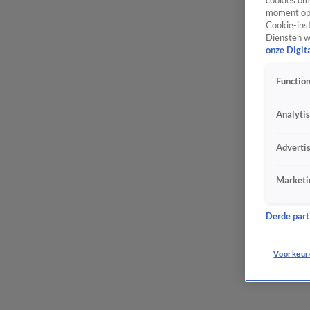
cookies om 
moment opn
Cookie-inst
Diensten w
onze Digit
Function
Analyti
Adverti
Marketi
Derde parti
Voorkeur