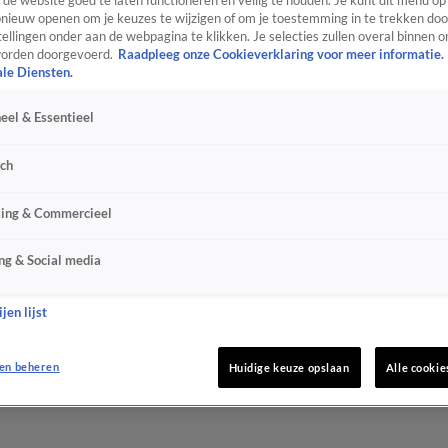
de website goed te laten functioneren en veilig te houden. Je kunt dit menu op
ieuw openen om je keuzes te wijzigen of om je toestemming in te trekken door
ellingen onder aan de webpagina te klikken. Je selecties zullen overal binnen o
orden doorgevoerd.
Raadpleeg onze Cookieverklaring voor meer informatie.
ale Diensten.
eel & Essentieel
sch
sing & Commercieel
ng & Social media
jen lijst
en beheren
Huidige keuze opslaan
Alle cookie