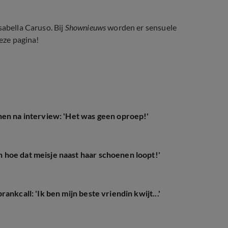
sabella Caruso. Bij
Shownieuws
worden er sensuele
deze pagina!
nen na interview: 'Het was geen oproep!'
hoe dat meisje naast haar schoenen loopt!'
nkcall: 'Ik ben mijn beste vriendin kwijt...'