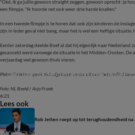
"Oké, ik ga jullie gewoon straight zeggen, gewoon oprecht: je h
een filmpje. "Ik hoorde net ook weer drie harde knallen."
In een tweede filmpje is te horen dat ook zijn kinderen de inslag
zijn in ieder geval niet bang, maar het is wel een heftige situatie
Eerder zaterdag deelde Boef al dat hij eigenlijk naar Nederland z
gecanceld werd vanwege de situatie in het Midden-Oosten. De ar
verjaardag wel gewoon thuis vieren.
Gaat Amerika ingrijpen in het conflict tussen Ira
Pieter Cobelens sprak zich afgelopen zomer uit over het conflict tusse
Foto: NL Beeld / Arjo Frank
6:21
Lees ook
Rob Jetten roept op tot terughoudendheid na 