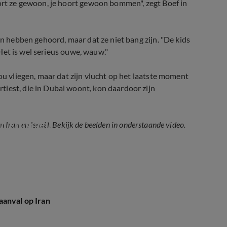
oort ze gewoon, je hoort gewoon bommen", zegt Boef in
en hebben gehoord, maar dat ze niet bang zijn. "De kids
. Het is wel serieus ouwe, wauw."
ou vliegen, maar dat zijn vlucht op het laatste moment
tiest, die in Dubai woont, kon daardoor zijn
n en Israël?
n Iran en Israël. Bekijk de beelden in onderstaande video.
aanval op Iran