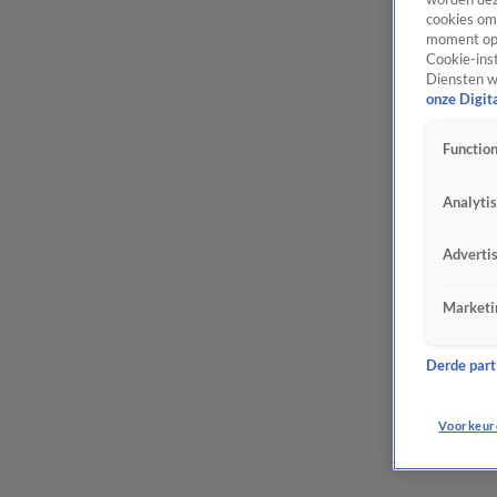
cookies om 
moment opn
Cookie-inst
Diensten w
onze Digit
Function
Analyti
Adverti
Marketi
Derde parti
Voorkeur