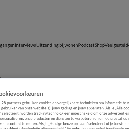
lgangen
Interviews
Uitzending bijwonen
Podcast
Shop
Veelgesteld
ijwonen
ookievoorkeuren
e
28
partners gebruiken cookies en vergelijkbare technieken om informatie te
s gebruiker van onze website(s), jouw gedrag en jouw apparaten. Als je „Alle co
” selecteert, worden trackingtechnologieën ingeschakeld om onze advertenties
personaliseren, onze producten en diensten te verbeteren en om de prestaties 
s en content te meten. Als je „Huidige keuze opslaan” selecteert of je toestemm
e trackingtechnologieën uitgeschakeld. We gebruiken dan enkel functionele en