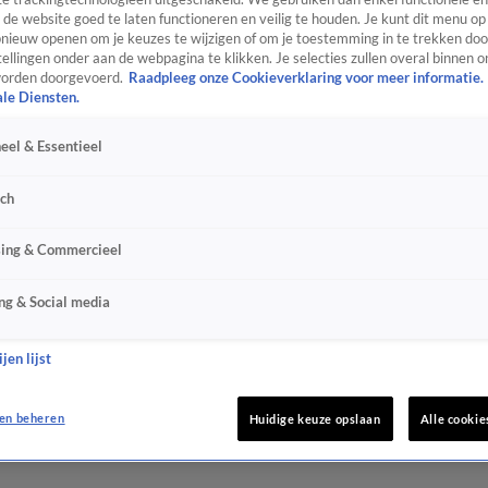
de website goed te laten functioneren en veilig te houden. Je kunt dit menu op
ieuw openen om je keuzes te wijzigen of om je toestemming in te trekken door
ellingen onder aan de webpagina te klikken. Je selecties zullen overal binnen o
orden doorgevoerd.
Raadpleeg onze Cookieverklaring voor meer informatie.
ale Diensten.
eel & Essentieel
sch
sing & Commercieel
ng & Social media
jen lijst
en beheren
Huidige keuze opslaan
Alle cookie