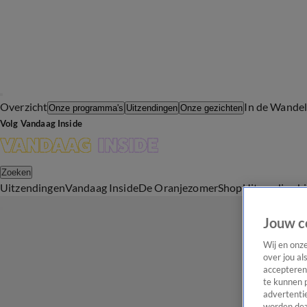
Overzicht
In de Wande
Onze programma's
Uitzendingen
Onze gezichten
Volg Vandaag Inside
Zoeken
Uitzendingen
Vandaag Inside
De Oranjezomer
Shop
Uitzending b
Jouw c
Wij en onz
over jou al
accepteren
te kunnen 
advertentie
worden dez