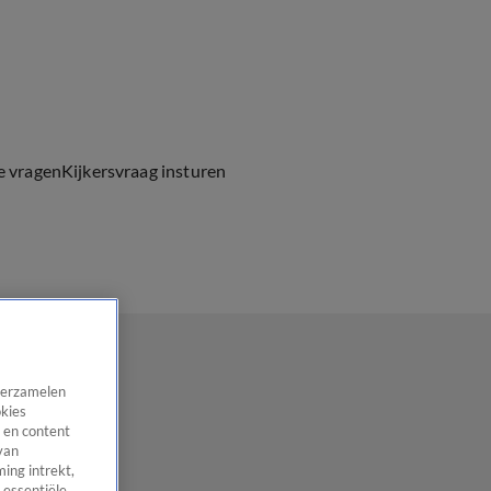
e vragen
Kijkersvraag insturen
 verzamelen
okies
 en content
van
ing intrekt,
 essentiële