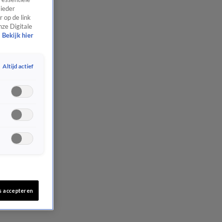
 ieder
 op de link
nze Digitale
Bekijk hier
Altijd actief
s accepteren