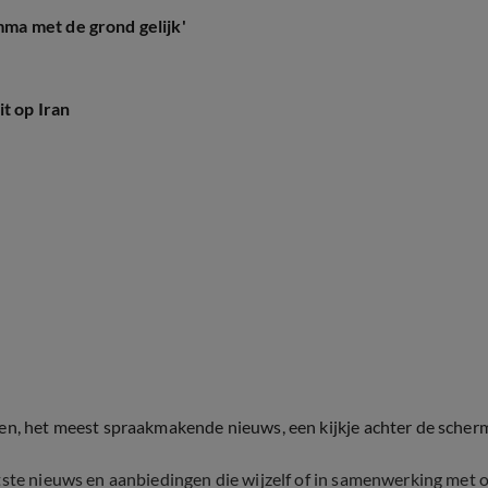
ma met de grond gelijk'
t op Iran
ten, het meest spraakmakende nieuws, een kijkje achter de scher
tste nieuws en aanbiedingen die wijzelf of in samenwerking met 