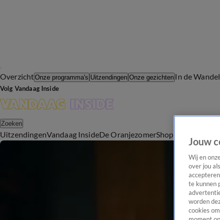
Overzicht
In de Wande
Onze programma's
Uitzendingen
Onze gezichten
Volg Vandaag Inside
Zoeken
Uitzendingen
Vandaag Inside
De Oranjezomer
Shop
Uitzending b
Jouw c
Wij en onz
over jou al
accepteren
te kunnen 
advertentie
worden dez
cookies om 
moment opn