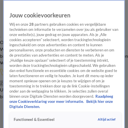
Jouw cookievoorkeuren
Wij en onze
28
partners gebruiken cookies en vergelijkbare
technieken om informatie te verzamelen over jou als gebruiker van
onze website(s), jouw gedrag en jouw apparaten. Als je „Alle
cookies accepteren” selecteert, worden trackingtechnologieën
Overzicht
In de
Onze programma's
Uitzendingen
Onze gezichten
ingeschakeld om onze advertenties en content te kunnen
Wandelgangen
Interviews
Uitzending
personaliseren, onze producten en diensten te verbeteren en om
bijwonen
de prestaties van advertenties en content te meten. Als je
Podcast
Shop
Veelgestelde vragen
Kijkersvraag insturen
„Huidige keuze opslaan” selecteert of je toestemming intrekt,
Volg Vandaag Inside
worden deze trackingtechnologieën uitgeschakeld. We gebruiken
dan enkel functionele en essentiële cookies om de website goed te
laten functioneren en veilig te houden. Je kunt dit menu op ieder
moment opnieuw openen om je keuzes te wijzigen of om je
Zoeken
toestemming in te trekken door op de link Cookie-instellingen
Uitzendingen
Vandaag Inside
De Oranjezomer
Shop
Uitzending
onder aan de webpagina te klikken. Je selecties zullen overal
bijwonen
binnen onze Digitale Diensten worden doorgevoerd.
Raadpleeg
onze Cookieverklaring voor meer informatie.
Bekijk hier onze
Digitale Diensten.
Altijd actief
Functioneel & Essentieel