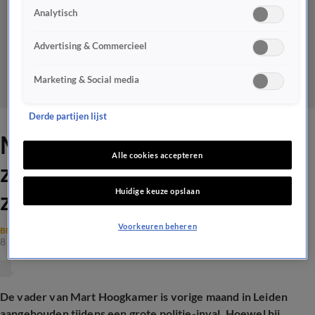
Analytisch
Advertising & Commercieel
Marketing & Social media
Derde partijen lijst
Mart Hoogkamer spreekt
Alle cookies accepteren
zich uit over vrijlating van
Huidige keuze opslaan
zijn vader na politieactie
Voorkeuren beheren
BN'ERS
8 juni 2026, 20:48
De vader van Mart Hoogkamer is vorige maand in Leiden
aangehouden tijdens een grote politie-inval. Hoewel hij