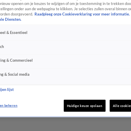
ieuw openen om je keuzes te wijzigen of om je toestemming in te trekken door
ellingen onder aan de webpagina te klikken. Je selecties zullen overal binnen o
orden doorgevoerd.
Raadpleeg onze Cookieverklaring voor meer informatie.
ale Diensten.
eel & Essentieel
sch
sing & Commercieel
ng & Social media
jen lijst
en beheren
Huidige keuze opslaan
Alle cookie