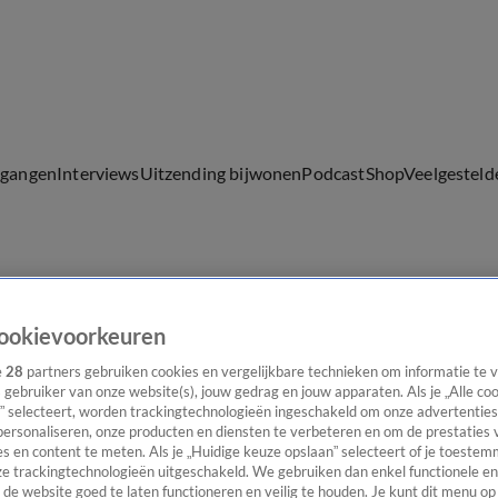
lgangen
Interviews
Uitzending bijwonen
Podcast
Shop
Veelgesteld
ijwonen
ookievoorkeuren
e
28
partners gebruiken cookies en vergelijkbare technieken om informatie te
s gebruiker van onze website(s), jouw gedrag en jouw apparaten. Als je „Alle co
” selecteert, worden trackingtechnologieën ingeschakeld om onze advertenties
personaliseren, onze producten en diensten te verbeteren en om de prestaties 
s en content te meten. Als je „Huidige keuze opslaan” selecteert of je toestemm
e trackingtechnologieën uitgeschakeld. We gebruiken dan enkel functionele en
de website goed te laten functioneren en veilig te houden. Je kunt dit menu op