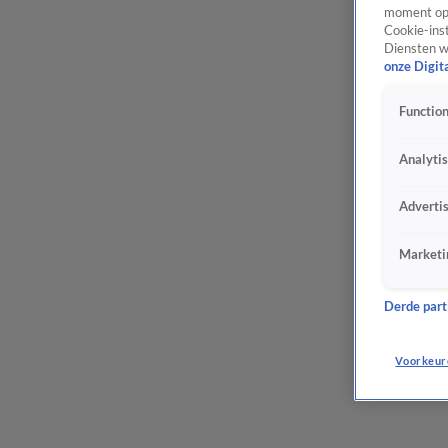
moment opn
Cookie-inst
Diensten w
onze Digit
Function
Analyti
Adverti
Marketi
Derde parti
Voorkeur