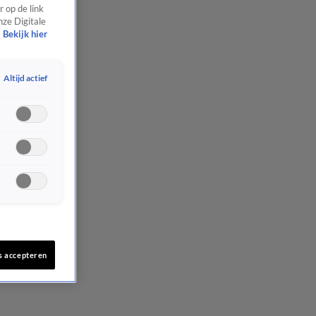
 op de link
nze Digitale
Bekijk hier
Altijd actief
s accepteren