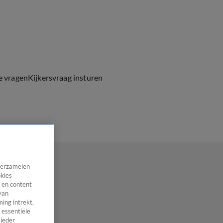
e vragen
Kijkersvraag insturen
 verzamelen
okies
 en content
van
ing intrekt,
 essentiële
 ieder