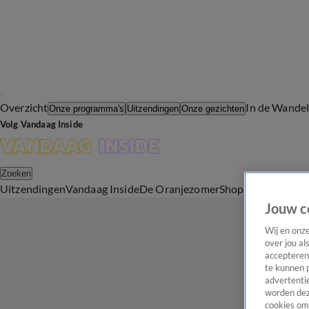
Overzicht
In de Wande
Onze programma's
Uitzendingen
Onze gezichten
Volg Vandaag Inside
Zoeken
Uitzendingen
Vandaag Inside
De Oranjezomer
Shop
Uitzending b
Jouw c
Wij en onz
over jou al
accepteren
te kunnen 
advertentie
worden dez
cookies om 