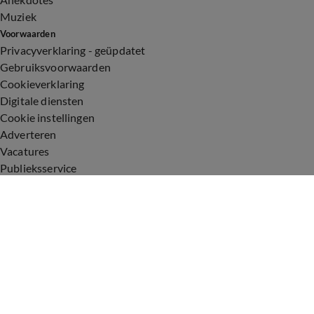
Muziek
Voorwaarden
Privacyverklaring - geüpdatet
Gebruiksvoorwaarden
Cookieverklaring
Digitale diensten
Cookie instellingen
Adverteren
Vacatures
Publieksservice
Toegankelijkheid
Uitzendingen
Vandaag Inside
De Oranjezomer
De Oranjezondag
Veronica Inside
Veronica Offside
Volg Vandaag Inside