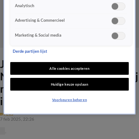
Analytisch
Advertising & Commercieel
Marketing & Social media
Derde partijen lijst
Johan ziet Matthijs van
Alle cookies accepteren
Nieuwkerk bij Radio 538: 'Hij
Huidige keuze opslaan
maakt een hele goede
indruk!'
Voorkeuren beheren
BN'ERS
7 feb 2025, 22:26