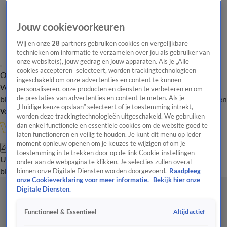
Jouw cookievoorkeuren
Wij en onze
28
partners gebruiken cookies en vergelijkbare
technieken om informatie te verzamelen over jou als gebruiker van
onze website(s), jouw gedrag en jouw apparaten. Als je „Alle
cookies accepteren” selecteert, worden trackingtechnologieën
Overzicht
In de
Onze programma's
Uitzendingen
Onze gezichten
ingeschakeld om onze advertenties en content te kunnen
Wandelgangen
Interviews
Uitzending
personaliseren, onze producten en diensten te verbeteren en om
bijwonen
de prestaties van advertenties en content te meten. Als je
Podcast
Shop
Veelgestelde vragen
Kijkersvraag insturen
„Huidige keuze opslaan” selecteert of je toestemming intrekt,
Volg Vandaag Inside
worden deze trackingtechnologieën uitgeschakeld. We gebruiken
dan enkel functionele en essentiële cookies om de website goed te
laten functioneren en veilig te houden. Je kunt dit menu op ieder
moment opnieuw openen om je keuzes te wijzigen of om je
Zoeken
toestemming in te trekken door op de link Cookie-instellingen
Uitzendingen
Vandaag Inside
De Oranjezomer
Shop
Uitzending
onder aan de webpagina te klikken. Je selecties zullen overal
bijwonen
binnen onze Digitale Diensten worden doorgevoerd.
Raadpleeg
onze Cookieverklaring voor meer informatie.
Bekijk hier onze
Digitale Diensten.
Altijd actief
Functioneel & Essentieel