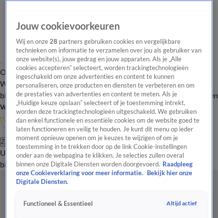
Jouw cookievoorkeuren
Wij en onze
28
partners gebruiken cookies en vergelijkbare
technieken om informatie te verzamelen over jou als gebruiker van
onze website(s), jouw gedrag en jouw apparaten. Als je „Alle
cookies accepteren” selecteert, worden trackingtechnologieën
Overzicht
In de
Onze programma's
Uitzendingen
Onze gezichten
ingeschakeld om onze advertenties en content te kunnen
Wandelgangen
Interviews
Uitzending
personaliseren, onze producten en diensten te verbeteren en om
bijwonen
de prestaties van advertenties en content te meten. Als je
Podcast
Shop
Veelgestelde vragen
Kijkersvraag insturen
„Huidige keuze opslaan” selecteert of je toestemming intrekt,
Volg Vandaag Inside
worden deze trackingtechnologieën uitgeschakeld. We gebruiken
dan enkel functionele en essentiële cookies om de website goed te
laten functioneren en veilig te houden. Je kunt dit menu op ieder
moment opnieuw openen om je keuzes te wijzigen of om je
Zoeken
toestemming in te trekken door op de link Cookie-instellingen
Uitzendingen
Vandaag Inside
De Oranjezomer
Shop
Uitzending
onder aan de webpagina te klikken. Je selecties zullen overal
bijwonen
binnen onze Digitale Diensten worden doorgevoerd.
Raadpleeg
onze Cookieverklaring voor meer informatie.
Bekijk hier onze
Digitale Diensten.
Altijd actief
Functioneel & Essentieel