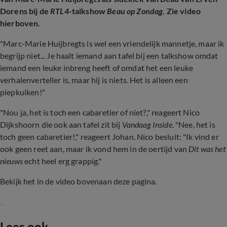
Dorens bij de
RTL4
-talkshow
Beau op Zondag
. Zie video
hierboven.
"Marc-Marie Huijbregts is wel een vriendelijk mannetje, maar ik
begrijp niet... Je haalt iemand aan tafel bij een talkshow omdat
iemand een leuke inbreng heeft of omdat het een leuke
verhalenverteller is, maar hij is niets. Het is alleen een
piepkuiken!"
"Nou ja, het is toch een cabaretier of niet?," reageert Nico
Dijkshoorn die ook aan tafel zit bij
Vandaag Inside
. "Nee, het is
toch geen cabaretier!," reageert Johan. Nico besluit: "Ik vind er
ook geen reet aan, maar ik vond hem in de oertijd van
Dit was het
nieuws
echt heel erg grappig."
Bekijk het in de video bovenaan deze pagina.
Lees ook