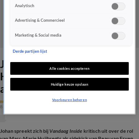
Analytisch
Advertising & Commercieel
Marketing & Social media
Derde partijen lijst
Johan over Marc-Marie
Alle cookies accepteren
Huijbregts: 'Hij is niets,
Huidige keuze opslaan
alleen een piepkuiken!'
Voorkeuren beheren
BN'ERS
8 feb 2025, 15:00
Johan spreekt zich bij
Vandaag Inside
kritisch uit over de rol
van Marc-Marie Huijbregts als sidekick van Beau van Erven