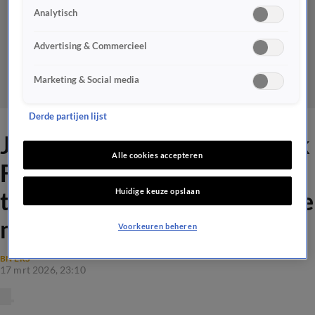
Analytisch
Advertising & Commercieel
Marketing & Social media
Derde partijen lijst
Johan Derksen juicht vertrek
Alle cookies accepteren
Frank Lammers bij Jumbo
Huidige keuze opslaan
toe: 'Dat vind ik zo’n irritante
man!'
Voorkeuren beheren
BN'ERS
17 mrt 2026, 23:10