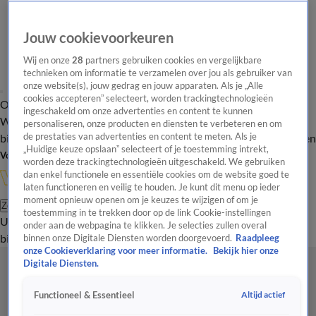
Jouw cookievoorkeuren
Wij en onze
28
partners gebruiken cookies en vergelijkbare
technieken om informatie te verzamelen over jou als gebruiker van
onze website(s), jouw gedrag en jouw apparaten. Als je „Alle
cookies accepteren” selecteert, worden trackingtechnologieën
Overzicht
In de
Onze programma's
Uitzendingen
Onze gezichten
ingeschakeld om onze advertenties en content te kunnen
Wandelgangen
Interviews
Uitzending
personaliseren, onze producten en diensten te verbeteren en om
bijwonen
de prestaties van advertenties en content te meten. Als je
Podcast
Shop
Veelgestelde vragen
Kijkersvraag insturen
„Huidige keuze opslaan” selecteert of je toestemming intrekt,
Volg Vandaag Inside
worden deze trackingtechnologieën uitgeschakeld. We gebruiken
dan enkel functionele en essentiële cookies om de website goed te
laten functioneren en veilig te houden. Je kunt dit menu op ieder
moment opnieuw openen om je keuzes te wijzigen of om je
Zoeken
toestemming in te trekken door op de link Cookie-instellingen
Uitzendingen
Vandaag Inside
De Oranjezomer
Shop
Uitzending
onder aan de webpagina te klikken. Je selecties zullen overal
bijwonen
binnen onze Digitale Diensten worden doorgevoerd.
Raadpleeg
onze Cookieverklaring voor meer informatie.
Bekijk hier onze
Digitale Diensten.
Altijd actief
Functioneel & Essentieel